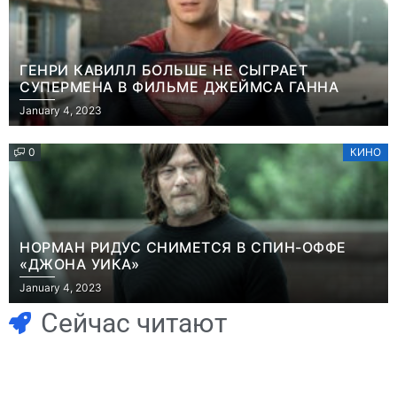
ГЕНРИ КАВИЛЛ БОЛЬШЕ НЕ СЫГРАЕТ
СУПЕРМЕНА В ФИЛЬМЕ ДЖЕЙМСА ГАННА
January 4, 2023
0
КИНО
НОРМАН РИДУС СНИМЕТСЯ В СПИН-ОФФЕ
«ДЖОНА УИКА»
Игры
January 4, 2023
Геймеры
Игры
отменяют
Новичок-геймер
Сейчас читают
подписку PS Plus
попросил помочь
в знак протеста
найти
против
видеокарту в его