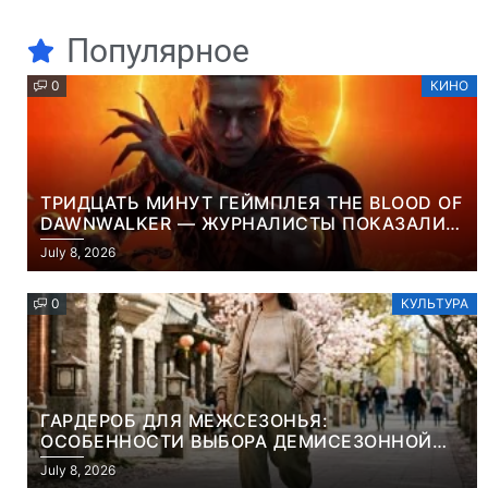
Популярное
0
КИНО
ТРИДЦАТЬ МИНУТ ГЕЙМПЛЕЯ THE BLOOD OF
DAWNWALKER — ЖУРНАЛИСТЫ ПОКАЗАЛИ
НАЧАЛО НОВОЙ ИГРЫ ОТ ВЕТЕРАНОВ CD
July 8, 2026
PROJEKT RED
0
КУЛЬТУРА
ГАРДЕРОБ ДЛЯ МЕЖСЕЗОНЬЯ:
ОСОБЕННОСТИ ВЫБОРА ДЕМИСЕЗОННОЙ
ПАРКИ И ЭЛЕГАНТНОГО ЖЕНСКОГО ПЛАЩА
July 8, 2026