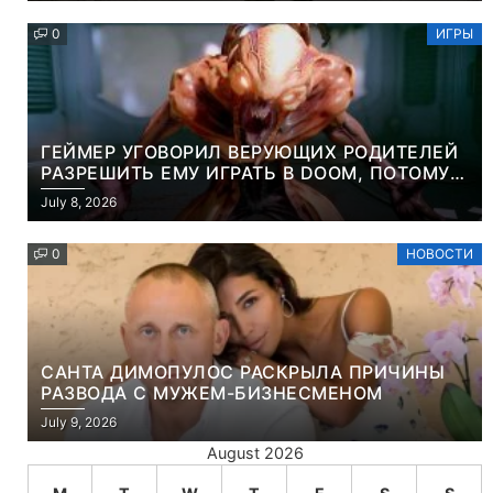
0
ИГРЫ
ГЕЙМЕР УГОВОРИЛ ВЕРУЮЩИХ РОДИТЕЛЕЙ
РАЗРЕШИТЬ ЕМУ ИГРАТЬ В DOOM, ПОТОМУ
ЧТО ЭТО ХРИСТИАНСКАЯ ИГРА ПРО
July 8, 2026
УБИЙСТВО ДЕМОНОВ
0
НОВОСТИ
САНТА ДИМОПУЛОС РАСКРЫЛА ПРИЧИНЫ
РАЗВОДА С МУЖЕМ-БИЗНЕСМЕНОМ
July 9, 2026
August 2026