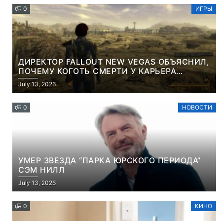
0
ИГРЫ
ДИРЕКТОР FALLOUT NEW VEGAS ОБЪЯСНИЛ,
ПОЧЕМУ КОГОТЬ СМЕРТИ У КАРЬЕРА
НАМЕРЕННО СНОСИТ ВАМ ГОЛОВУ
July 13, 2026
0
НОВОСТИ
УМЕР ЗВЕЗДА “ПАРКА ЮРСКОГО ПЕРИОДА”
СЭМ НИЛЛ
July 13, 2026
0
КИНО