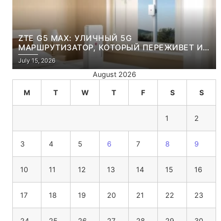
ZTE G5 MAX: УЛИЧНЫЙ 5G
МАРШРУТИЗАТОР, КОТОРЫЙ ПЕРЕЖИВЕТ И
ЛЮТУЮ ЗИМУ, И ЖАРКОЕ ЛЕТО
July 15, 2026
August 2026
M
T
W
T
F
S
S
1
2
3
4
5
6
7
8
9
10
11
12
13
14
15
16
17
18
19
20
21
22
23
24
25
26
27
28
29
30