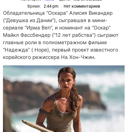
Время:
2:44 pm
Нет комментариев
Обладательница “Оскара” Алисия Викандер
(“Девушка из Дании”), сыгравшая в мини-
сериале “Ирма Веп”, и номинант на “Оскар”
Майкл Фассбендер (“12 лет рабства”) сыграют
главные роли в полнометражном фильме
“Надежда” ( Hope), первый проект известного
корейского режиссера На Хон-Чжин.