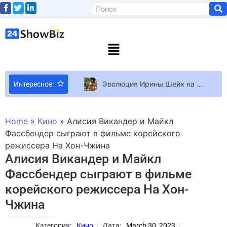
Эволюция Ирины Шейк на страницах Sports Illustrated
Интересное:
Wuthering Waves Геймплей из беты в новом трейлере аниме-экшена Wuthering Waves
Эйса Гонсалес рассказала, как всю жизнь боролась с образом тела, из-за которого она «измеряла свою ценность в фунтах»
Home
»
Кино
»
Алисия Викандер и Майкл
10 фактов о Сигурни Уивер
Фассбендер сыграют в фильме корейского
режиссера На Хон-Чжина
id Software может вернуться к Quake
Алисия Викандер и Майкл
Анонсирован фильм по игре “Bendy and the Ink Machine”
Фассбендер сыграют в фильме
Новое звучание после долгой тишины: ДахаБраха представили новую песню Як дихати, коли у горлі ком
корейского режиссера На Хон-
Представлены Rogbid SpinX — первые смарт-часы с оптическим скроллом и гигантским аккумулятором всего за $50
Чжина
No Man’s Sky получила режим пошаговых боёв существ Xeno Arena в духе Pokémon
Мультфильм Мавка. Лісова пісня побил рекорд по кассовым сборам
Категория:
Кино
Дата:
March 30, 2023