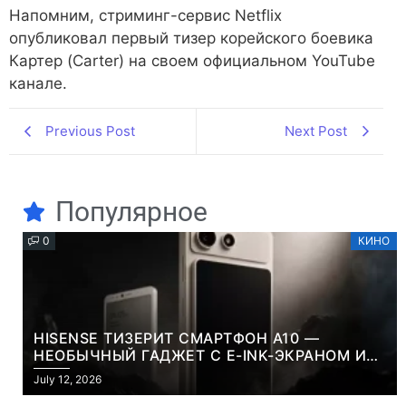
Напомним, стриминг-сервис Netflix
опубликовал первый тизер корейского боевика
Картер (Carter) на своем официальном YouTube
канале.
Previous Post
Next Post
Популярное
0
КИНО
HISENSE ТИЗЕРИТ СМАРТФОН A10 —
НЕОБЫЧНЫЙ ГАДЖЕТ С E-INK-ЭКРАНОМ И
СЪЕМНОЙ LCD-ПАНЕЛЬЮ ДЛЯ ЦВЕТНОГО
July 12, 2026
КОНТЕНТА И СОЦСЕТЕЙ