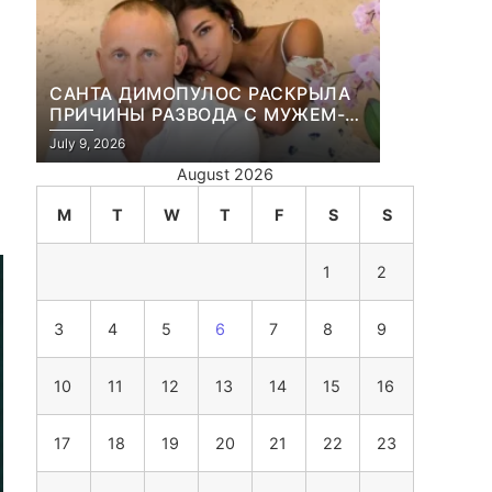
САНТА ДИМОПУЛОС РАСКРЫЛА
ПРИЧИНЫ РАЗВОДА С МУЖЕМ-
БИЗНЕСМЕНОМ
July 9, 2026
August 2026
M
T
W
T
F
S
S
1
2
3
4
5
6
7
8
9
10
11
12
13
14
15
16
17
18
19
20
21
22
23