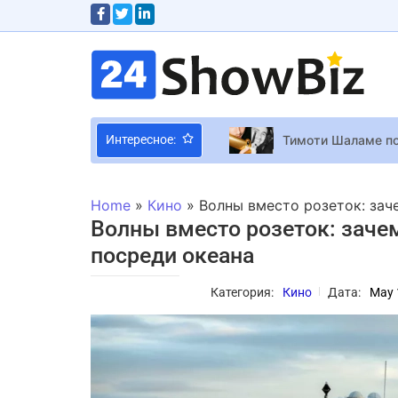
Тимоти Шаламе по
Интересное:
Цветное зрение дл
Sony считает, что
Home
»
Кино
»
Волны вместо розеток: зач
Роскошный уровень
Волны вместо розеток: зачем
EA “убила” Anthem
посреди океана
“Я – садовая фея”
Категория:
Кино
Дата:
May 
Каран скоро покор
Palworld покинет 
Вот это теща у За
Эллен ДеДженерес