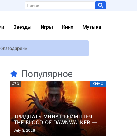
ии
Звезды
Игры
Кино
Музыка
 благодарен»
Популярное
 Вьетнаме
0
КИНО
ась урожаем
дивил сходством со своим первенцем
ТРИДЦАТЬ МИНУТ ГЕЙМПЛЕЯ
фигура, как у модели (видео)
THE BLOOD OF DAWNWALKER —
ЖУРНАЛИСТЫ ПОКАЗАЛИ
мый человек»
July 8, 2026
НАЧАЛО НОВОЙ ИГРЫ ОТ