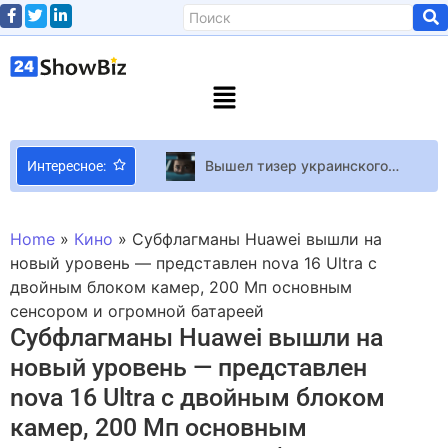
Вышел тизер украинского сериала Перевозница
Интересное:
Тарас Тополя из группы “Антитела” признался о трудностях в отношениях с певицей Alyosha и рассказал, собирается ли жена возвращаться домой
Прокуратура Турции выдала ордер на арест одной из популярнейших актрис
Home
»
Кино
»
Субфлагманы Huawei вышли на
Результаты тестов Nvidia G-Sync Pulsar – впечатляющая технология для повышения чёткости изображения LCD-мониторов
новый уровень — представлен nova 16 Ultra с
двойным блоком камер, 200 Мп основным
Для многих игроков в 007 First Light самой сложной и удачной механикой оказалась не перестрелка, а завязывание галстука-бабочки
сенсором и огромной батареей
Гильдия кинокритиков США признала Кейт Бланшетт лучшей актрисой 2022 года
Субфлагманы Huawei вышли на
Embark показала лучшие моменты с рейдерами в ARC Raiders
новый уровень — представлен
Бывший Нади Дорофеевой Позитив публично рассказал о чувствах и личной жизни: больше нечего скрывать
nova 16 Ultra с двойным блоком
Как выглядят дети Анастасии Заворотнюк, уже четыре года борющейся с раком: настоящая мамина копия
камер, 200 Мп основным
Коронованные особы: знаменитые королевы красоты