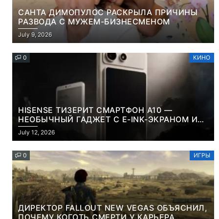
САНТА ДИМОПУЛОС РАСКРЫЛА ПРИЧИНЫ
РАЗВОДА С МУЖЕМ-БИЗНЕСМЕНОМ
July 9, 2026
0
КИНО
HISENSE ТИЗЕРИТ СМАРТФОН A10 —
НЕОБЫЧНЫЙ ГАДЖЕТ С E-INK-ЭКРАНОМ И
СЪЕМНОЙ LCD-ПАНЕЛЬЮ ДЛЯ ЦВЕТНОГО
July 12, 2026
КОНТЕНТА И СОЦСЕТЕЙ
0
ИГРЫ
ДИРЕКТОР FALLOUT NEW VEGAS ОБЪЯСНИЛ,
ПОЧЕМУ КОГОТЬ СМЕРТИ У КАРЬЕРА