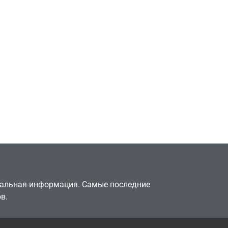
Игры
Милли Бобби Браун
ждёт GTA 6, чтобы
елки
играть как
двумя
законопослушный
горожанин
July 4, 2026
24sbadmin
туальная информация. Самые последние
в.