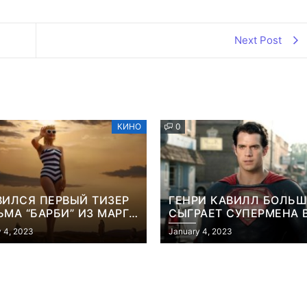
Next Post
КИНО
0
ВИЛСЯ ПЕРВЫЙ ТИЗЕР
ГЕНРИ КАВИЛЛ БОЛЬШ
МА “БАРБИ” ИЗ МАРГО
СЫГРАЕТ СУПЕРМЕНА 
БИ
ФИЛЬМЕ ДЖЕЙМСА ГА
 4, 2023
January 4, 2023