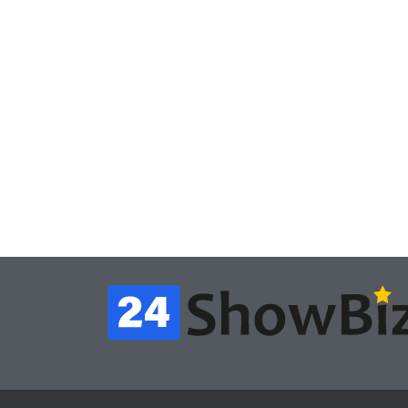
Игры
Игры
Геймеры отменяют
Нов
подписку PS Plus в знак
поп
протеста против
вид
цифрового будущего
её 
July 4, 2026
24sbadmin
24sba