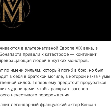
чиваются в альтернативной Европе XIX века, в
Бонапарта привели к катастрофе — континент
 превращающая людей в жутких монстров.
т по имени Уильям, который погиб в бою, но был
ит в себя в братской могиле, в которой из-за чумы
твенной силой. Теперь ему предстоит прорубаться
ших чудовищами, чтобы раскрыть заговор
воего нечестивого перерождения.
олнит легендарный французский актер Венсан