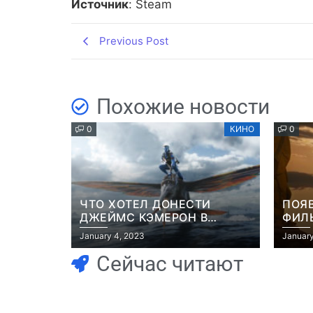
Источник
: Steam
Previous Post
Похожие новости
0
КИНО
0
ЧТО ХОТЕЛ ДОНЕСТИ
ПОЯ
ДЖЕЙМС КЭМЕРОН В
ФИЛЬ
ФИЛЬМЕ “АВАТАР: ПУТЬ
РОБ
January 4, 2023
January
ВОДЫ”
Сейчас читают