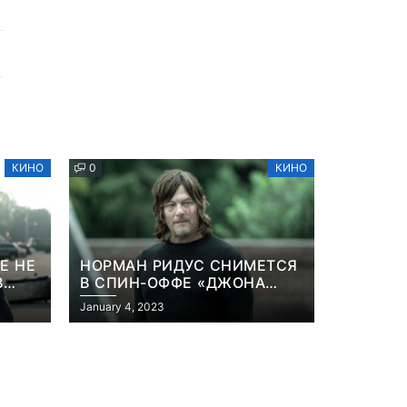
КИНО
0
КИНО
Е НЕ
НОРМАН РИДУС СНИМЕТСЯ
В
В СПИН-ОФФЕ «ДЖОНА
ННА
УИКА»
January 4, 2023