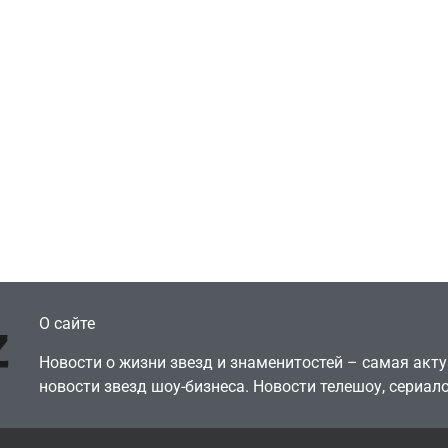
Игры
Голливуд скупает
ичок-геймер
оригинальные
росил помочь найти
сценарии – 44 сд
еокарту в его ПК –
за год против 11 
там просто нет
годами ранее
July 4, 2026
July 4, 2026
dmin
24sbadmin
О сайте
Новости о жизни звезд и знаменитостей – самая ак
новости звезд шоу-бизнеса. Новости телешоу, сериало