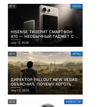
0
КИНО
HISENSE ТИЗЕРИТ СМАРТФОН
A10 — НЕОБЫЧНЫЙ ГАДЖЕТ С E-
INK-ЭКРАНОМ И СЪЕМНОЙ LCD-
July 12, 2026
ПАНЕЛЬЮ ДЛЯ ЦВЕТНОГО
КОНТЕНТА И СОЦСЕТЕЙ
0
ИГРЫ
ДИРЕКТОР FALLOUT NEW VEGAS
ОБЪЯСНИЛ, ПОЧЕМУ КОГОТЬ
СМЕРТИ У КАРЬЕРА НАМЕРЕННО
July 13, 2026
СНОСИТ ВАМ ГОЛОВУ
0
НОВОСТИ