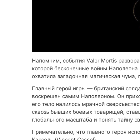
Напомним, события Valor Mortis развора
которой бесконечные войны Наполеона 
охватила загадочная магическая чума,
Главный герой игры — британский солда
воскрешен самим Наполеоном. Он приход
его тело налилось мрачной сверхъестес
сквозь бывших боевых товарищей, став
глобального масштаба и понять тайну с
Примечательно, что главного героя исп
Кассель (Vincent Cassel).