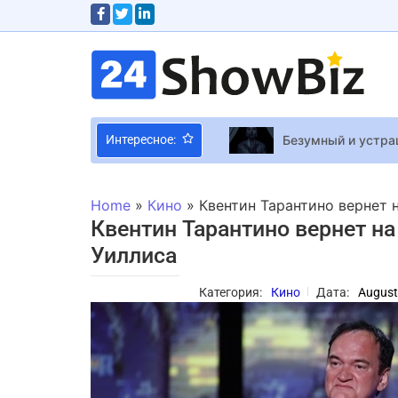
Безумный и устра
Интересное:
Сиенна Миллер и 
Звезда “Пиратов 
Home
»
Кино
»
Квентин Тарантино вернет 
Вячеслав Хостико
Квентин Тарантино вернет н
Лина Костенко от
Уиллиса
Джеймс Кэмерон п
Категория:
Кино
Дата:
August
Claude воссоздал 
Naughty Dog плани
Александр Стояно
Silent Hill: Townfa