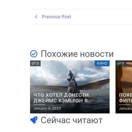
Previous Post
Похожие новости
0
КИНО
0
ЧТО ХОТЕЛ ДОНЕСТИ
ПОЯ
ДЖЕЙМС КЭМЕРОН В
ФИЛЬ
ФИЛЬМЕ “АВАТАР: ПУТЬ
РОБ
January 4, 2023
January
ВОДЫ”
Сейчас читают