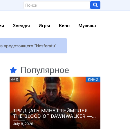
ии
Звезды
Игры
Кино
Музыка
з предстоящего “Nosferatu”
лет брака
Популярное
0
КИНО
ТРИДЦАТЬ МИНУТ ГЕЙМПЛЕЯ
THE BLOOD OF DAWNWALKER —
ЖУРНАЛИСТЫ ПОКАЗАЛИ
July 8, 2026
НАЧАЛО НОВОЙ ИГРЫ ОТ