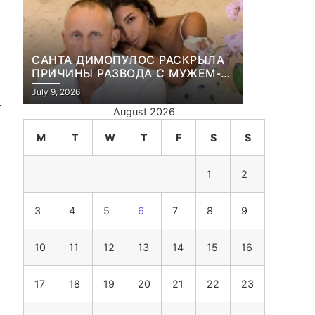
САНТА ДИМОПУЛОС РАСКРЫЛА
ПРИЧИНЫ РАЗВОДА С МУЖЕМ-
БИЗНЕСМЕНОМ
July 9, 2026
т
August 2026
M
T
W
T
F
S
S
1
2
3
4
5
6
7
8
9
10
11
12
13
14
15
16
17
18
19
20
21
22
23