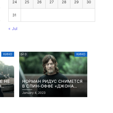
24
25
26
27
28
29
30
31
« Jul
КИНО
0
КИНО
Е НЕ
НОРМАН РИДУС СНИМЕТСЯ
В
В СПИН-ОФФЕ «ДЖОНА
ННА
УИКА»
January 4, 2023