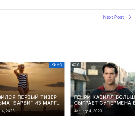
Next Post
КИНО
0
ВИЛСЯ ПЕРВЫЙ ТИЗЕР
ГЕНРИ КАВИЛЛ БОЛЬШ
МА “БАРБИ” ИЗ МАРГО
СЫГРАЕТ СУПЕРМЕНА 
БИ
ФИЛЬМЕ ДЖЕЙМСА ГА
 4, 2023
January 4, 2023