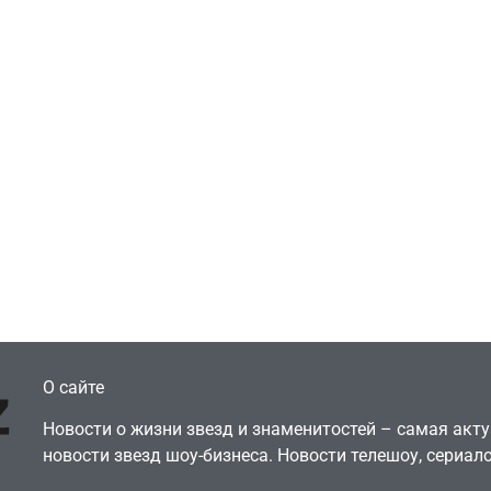
Игры
Голливуд скупает
ичок-геймер
оригинальные
росил помочь найти
сценарии – 44 сд
еокарту в его ПК –
за год против 11 
там просто нет
годами ранее
July 4, 2026
July 4, 2026
dmin
24sbadmin
О сайте
Новости о жизни звезд и знаменитостей – самая ак
новости звезд шоу-бизнеса. Новости телешоу, сериало