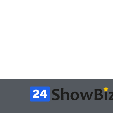
Игры
Игры
Геймеры отменяют
Нов
подписку PS Plus в знак
поп
протеста против
вид
цифрового будущего
её 
July 4, 2026
24sbadmin
24sba