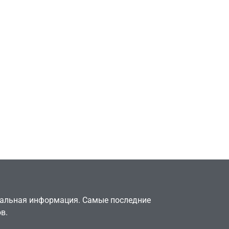
Игры
Милли Бобби Браун
ждёт GTA 6, чтобы
елки
играть как
двумя
законопослушный
горожанин
July 4, 2026
24sbadmin
туальная информация. Самые последние
в.