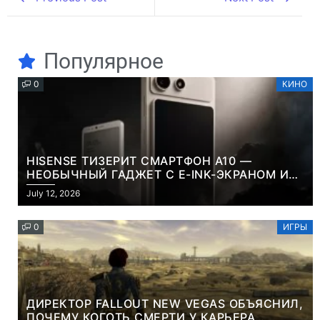
Популярное
0
КИНО
HISENSE ТИЗЕРИТ СМАРТФОН A10 —
НЕОБЫЧНЫЙ ГАДЖЕТ С E-INK-ЭКРАНОМ И
СЪЕМНОЙ LCD-ПАНЕЛЬЮ ДЛЯ ЦВЕТНОГО
July 12, 2026
КОНТЕНТА И СОЦСЕТЕЙ
0
ИГРЫ
ДИРЕКТОР FALLOUT NEW VEGAS ОБЪЯСНИЛ,
ПОЧЕМУ КОГОТЬ СМЕРТИ У КАРЬЕРА