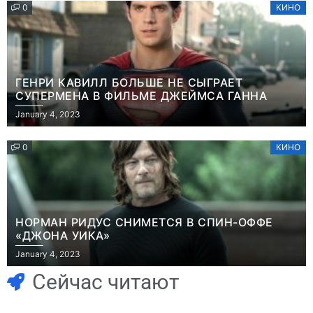
0
КИНО
ГЕНРИ КАВИЛЛ БОЛЬШЕ НЕ СЫГРАЕТ
СУПЕРМЕНА В ФИЛЬМЕ ДЖЕЙМСА ГАННА
January 4, 2023
0
КИНО
НОРМАН РИДУС СНИМЕТСЯ В СПИН-ОФФЕ
«ДЖОНА УИКА»
Игры
Новости
January 4, 2023
Часть геймеров
Победительница
считает, что мы
«Неймовірних
Сейчас читают
сами похоронили
дуетів» iSKra: