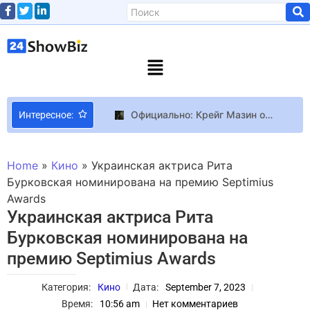
Официально: Крейг Мазин объявил, что производство второго сезона “The Last of Us” начнется в ближайшее время
Интересное:
Звезды российского Instagram: (запрещенная в России экстремистская организация) анорексия или здоровая худоба?
Сын Уоррена Баффета не знал, что его отец был миллиардером, пока ему не исполнилось 20 лет — вот как он узнал
Home
»
Кино
»
Украинская актриса Рита
Google подала в суд на китайскую киберсеть, которая использовала Gemini для создания фейковых сайтов и мошеннических схем
Бурковская номинирована на премию Septimius
Awards
Экс-ведущий “Сніданок. Вихідний” Олександр Попов запустив своє ранкове шоу на YouTube
Украинская актриса Рита
The Marvels официально занимает место “Dune: Part Two” в IMAX – новый постер, трейлер и дата выхода
Бурковская номинирована на
Итальянский певец снял клип про украинскую семью
премию Septimius Awards
Games Workshop начала удалять моды Tabletop Simulator с воссозданием Warhammer 40,000 11-й редакции
Cosplay Пятничный косплей: League of Legends, Cyberpunk 2077 и “Зверополис”
Категория:
Кино
Дата:
September 7, 2023
“Что вообще происходит” – разработчик в шоке от 1000+ отзывов с рейтингом 96% на свою карточную хоррор-игру в Steam
Время:
10:56 am
Нет комментариев