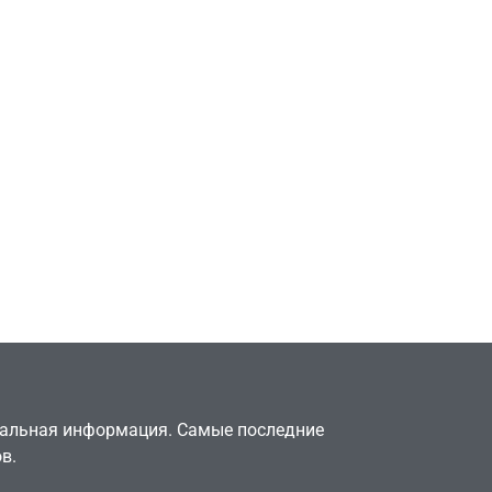
Игры
тів»
Геймеры отменяют
офисе,
подписку PS Plus в знак
аю в
протеста против
цифрового будущего
July 4, 2026
24sbadmin
туальная информация. Самые последние
в.