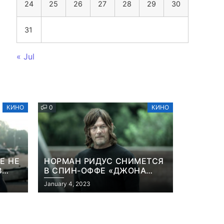
24
25
26
27
28
29
30
31
« Jul
КИНО
0
КИНО
Е НЕ
НОРМАН РИДУС СНИМЕТСЯ
В
В СПИН-ОФФЕ «ДЖОНА
ННА
УИКА»
January 4, 2023