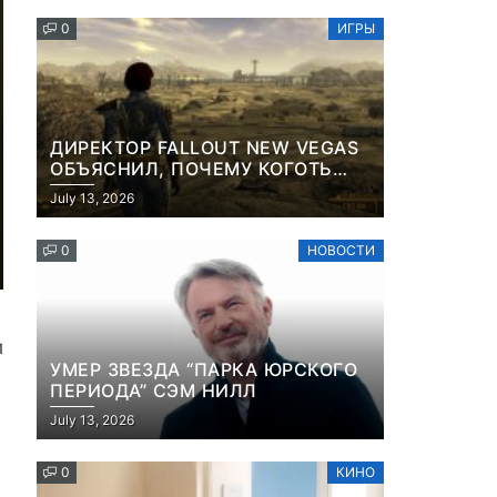
КОНТЕНТА И СОЦСЕТЕЙ
0
ИГРЫ
ДИРЕКТОР FALLOUT NEW VEGAS
ОБЪЯСНИЛ, ПОЧЕМУ КОГОТЬ
СМЕРТИ У КАРЬЕРА НАМЕРЕННО
July 13, 2026
СНОСИТ ВАМ ГОЛОВУ
0
НОВОСТИ
л
УМЕР ЗВЕЗДА “ПАРКА ЮРСКОГО
ПЕРИОДА” СЭМ НИЛЛ
July 13, 2026
0
КИНО