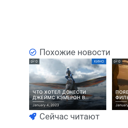
Похожие новости
0
КИНО
0
ЧТО ХОТЕЛ ДОНЕСТИ
ПОЯ
ДЖЕЙМС КЭМЕРОН В
ФИЛЬ
ФИЛЬМЕ “АВАТАР: ПУТЬ
РОБ
January 4, 2023
January
ВОДЫ”
Сейчас читают