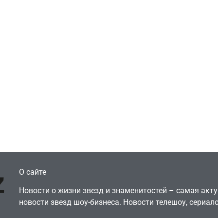
ть геймеров
Новости
тает, что мы сами
Победительница
оронили
«Неймовірних дуе
ические копии, а
iSKra: Работаю в 
ерь возмущаемся
а деньги вкладыв
хоронами
творчество
July 4, 2026
July 4, 2026
dmin
24sbadmin
О сайте
Новости о жизни звезд и знаменитостей – самая ак
новости звезд шоу-бизнеса. Новости телешоу, сериало