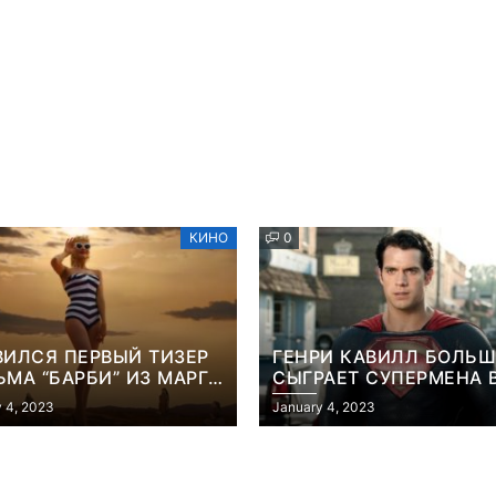
КИНО
0
ВИЛСЯ ПЕРВЫЙ ТИЗЕР
ГЕНРИ КАВИЛЛ БОЛЬШ
МА “БАРБИ” ИЗ МАРГО
СЫГРАЕТ СУПЕРМЕНА 
БИ
ФИЛЬМЕ ДЖЕЙМСА ГА
 4, 2023
January 4, 2023