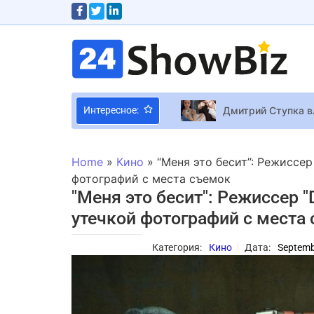
Дмитрий Ступка в
Интересное:
Почти официально:
Activision Blizzar
Home
»
Кино
»
“Меня это бесит”: Режиссе
Братья и сестры Б
фотографий с места съемок
"Меня это бесит": Режиссер 
Сериал “Морская 
утечкой фотографий с места
Этот день настал!
Категория:
Кино
Дата:
Septemb
Amazon выиграл г
Як правильно обра
Men of War II Отк