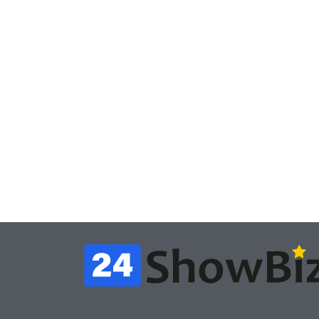
Игры
Час
Игры
В Rust теперь можно
счи
снять квартиру и
пох
открыть магазин – но
физ
вас всё равно
теп
обворуют
по
July 4, 2026
24sbadmin
24sba