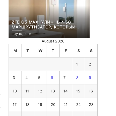
ZTE G5 MAX: УЛИЧНЫЙ 5G
МАРШРУТИЗАТОР, КОТОРЫЙ
ПЕРЕЖИВЕТ И ЛЮТУЮ ЗИМУ, И
July 15, 2026
ЖАРКОЕ ЛЕТО
August 2026
M
T
W
T
F
S
S
1
2
3
4
5
6
7
8
9
10
11
12
13
14
15
16
17
18
19
20
21
22
23