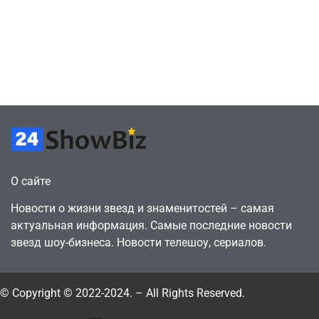
сценарии – 44
6, чтобы играть
сделки за год
как
против 11 двумя
законопослушный
годами ранее
горожанин
July 4, 2026
July 4, 2026
24sbadmin
24sbadmin
О сайте
Новости о жизни звезд и знаменитостей – самая
актуальная информация. Самые последние новости
звезд шоу-бизнеса. Новости телешоу, сериалов.
© Copyright © 2022-2024. – All Rights Reserved.