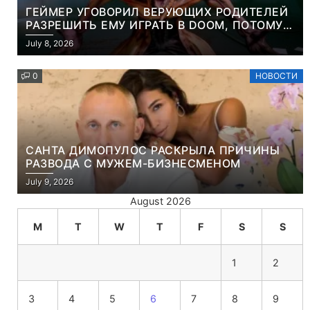
ГЕЙМЕР УГОВОРИЛ ВЕРУЮЩИХ РОДИТЕЛЕЙ
РАЗРЕШИТЬ ЕМУ ИГРАТЬ В DOOM, ПОТОМУ
ЧТО ЭТО ХРИСТИАНСКАЯ ИГРА ПРО
July 8, 2026
УБИЙСТВО ДЕМОНОВ
0
НОВОСТИ
САНТА ДИМОПУЛОС РАСКРЫЛА ПРИЧИНЫ
РАЗВОДА С МУЖЕМ-БИЗНЕСМЕНОМ
July 9, 2026
August 2026
M
T
W
T
F
S
S
1
2
3
4
5
6
7
8
9