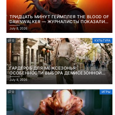
ТРИДЦАТЬ МИНУТ ГЕЙМПЛЕЯ THE BLOOD OF
DAWNWALKER — ЖУРНАЛИСТЫ ПОКАЗАЛИ
НАЧАЛО НОВОЙ ИГРЫ ОТ ВЕТЕРАНОВ CD
July 8, 2026
PROJEKT RED
0
КУЛЬТУРА
ГАРДЕРОБ ДЛЯ МЕЖСЕЗОНЬЯ:
ОСОБЕННОСТИ ВЫБОРА ДЕМИСЕЗОННОЙ
ПАРКИ И ЭЛЕГАНТНОГО ЖЕНСКОГО ПЛАЩА
July 8, 2026
0
ИГРЫ