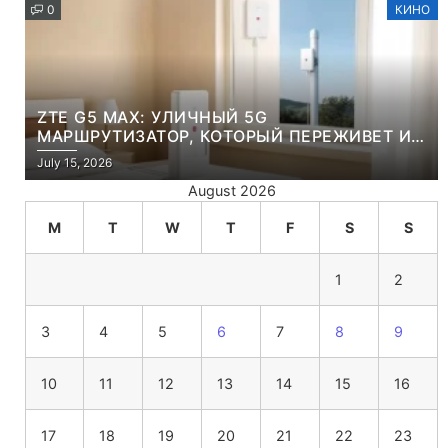
0
КИНО
ZTE G5 MAX: УЛИЧНЫЙ 5G
МАРШРУТИЗАТОР, КОТОРЫЙ ПЕРЕЖИВЕТ И
ЛЮТУЮ ЗИМУ, И ЖАРКОЕ ЛЕТО
July 15, 2026
August 2026
M
T
W
T
F
S
S
1
2
3
4
5
6
7
8
9
10
11
12
13
14
15
16
17
18
19
20
21
22
23