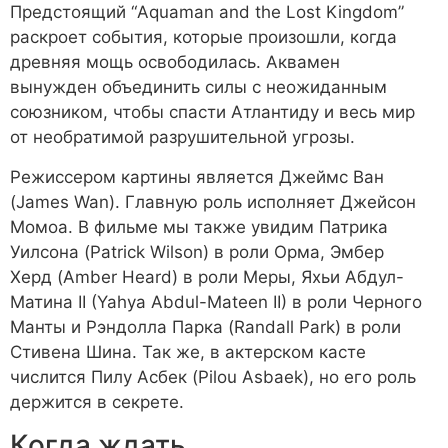
Предстоящий “Aquaman and the Lost Kingdom”
раскроет события, которые произошли, когда
древняя мощь освободилась. Аквамен
вынужден объединить силы с неожиданным
союзником, чтобы спасти Атлантиду и весь мир
от необратимой разрушительной угрозы.
Режиссером картины является Джеймс Ван
(James Wan). Главную роль исполняет Джейсон
Момоа. В фильме мы также увидим Патрика
Уилсона (Patrick Wilson) в роли Орма, Эмбер
Херд (Amber Heard) в роли Меры, Яхьи Абдул-
Матина II (Yahya Abdul-Mateen II) в роли Черного
Манты и Рэндолла Парка (Randall Park) в роли
Стивена Шина. Так же, в актерском касте
числится Пилу Асбек (Pilou Asbaek), но его роль
держится в секрете.
Когда ждать