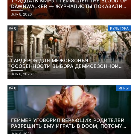
ТРИДЦАТЬ МИНУТ ГЕЙМПЛЕЯ THE BLOOD OF
DAWNWALKER — ЖУРНАЛИСТЫ ПОКАЗАЛИ
НАЧАЛО НОВОЙ ИГРЫ ОТ ВЕТЕРАНОВ CD
July 8, 2026
PROJEKT RED
0
КУЛЬТУРА
ГАРДЕРОБ ДЛЯ МЕЖСЕЗОНЬЯ:
ОСОБЕННОСТИ ВЫБОРА ДЕМИСЕЗОННОЙ
ПАРКИ И ЭЛЕГАНТНОГО ЖЕНСКОГО ПЛАЩА
July 8, 2026
0
ИГРЫ
ГЕЙМЕР УГОВОРИЛ ВЕРУЮЩИХ РОДИТЕЛЕЙ
РАЗРЕШИТЬ ЕМУ ИГРАТЬ В DOOM, ПОТОМУ
ЧТО ЭТО ХРИСТИАНСКАЯ ИГРА ПРО
July 8, 2026