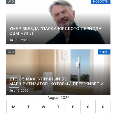
0
НОВОСТИ
УМЕР ЗВЕЗДА “ПАРКА ЮРСКОГО ПЕРИОДА”
СЭМ НИЛЛ
July 13, 2026
0
КИНО
ZTE G5 MAX: УЛИЧНЫЙ 5G
МАРШРУТИЗАТОР, КОТОРЫЙ ПЕРЕЖИВЕТ И
ЛЮТУЮ ЗИМУ, И ЖАРКОЕ ЛЕТО
July 15, 2026
August 2026
M
T
W
T
F
S
S