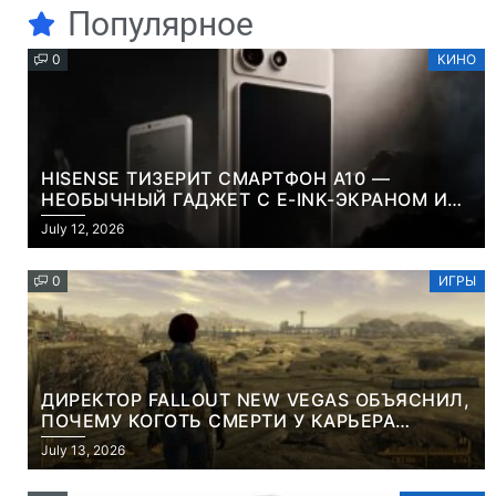
Популярное
0
КИНО
HISENSE ТИЗЕРИТ СМАРТФОН A10 —
НЕОБЫЧНЫЙ ГАДЖЕТ С E-INK-ЭКРАНОМ И
СЪЕМНОЙ LCD-ПАНЕЛЬЮ ДЛЯ ЦВЕТНОГО
July 12, 2026
КОНТЕНТА И СОЦСЕТЕЙ
0
ИГРЫ
ДИРЕКТОР FALLOUT NEW VEGAS ОБЪЯСНИЛ,
ПОЧЕМУ КОГОТЬ СМЕРТИ У КАРЬЕРА
НАМЕРЕННО СНОСИТ ВАМ ГОЛОВУ
July 13, 2026