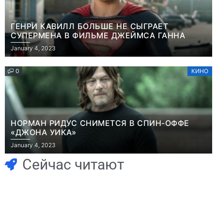
ГЕНРИ КАВИЛЛ БОЛЬШЕ НЕ СЫГРАЕТ
СУПЕРМЕНА В ФИЛЬМЕ ДЖЕЙМСА ГАННА
January 4, 2023
0
КИНО
НОРМАН РИДУС СНИМЕТСЯ В СПИН-ОФФЕ
«ДЖОНА УИКА»
Игры
January 4, 2023
Часть геймеров
Игры
В Rust теперь
считает, что мы
Сейчас читают
можно снять
сами похоронили
квартиру и
физические
открыть магазин
копии, а теперь
– но вас всё
возмущаемся
Новости
Игры