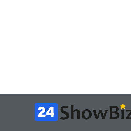
Новости
Победительница
Игры
«Неймовірних дуетів»
Гей
iSKra: Работаю в офисе,
под
а деньги вкладываю в
про
творчество
циф
July 4, 2026
24sbadmin
24sba