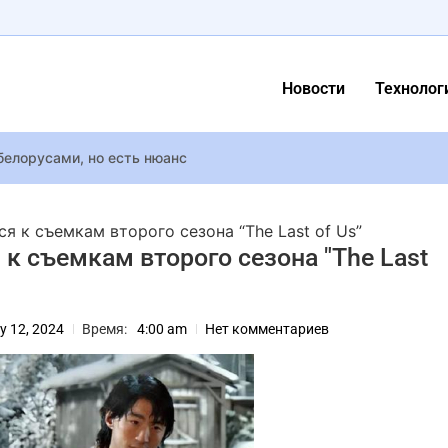
Новости
Технолог
белорусами, но есть нюанс
рынок оборудования для производства передовых чипов
рейлер фильма о писателях эпохи “расстрелянного возрождения
я к съемкам второго сезона “The Last of Us”
айн стоят дорого: инсайдер раскрыл цену широкоформатного ск
к съемкам второго сезона "The Last
шкафу: фобии знаменитостей
просил помочь найти видеокарту в его ПК – её там просто нет
y 12, 2024
Время:
4:00 am
Нет комментариев
ятор In The Black стартовал в раннем доступе после 10 лет ра
желина Джоли в проекте National Geographic
ий сообщил о потере домашнего питомца – кошки по кличке Кас