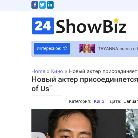
TAYANNA спела с 
Интересное:
Canon выйдет на 
“Будинок “Слово”: вышел т
Home
»
Кино
»
Новый актер присоединяетс
Технологии и диз
Новый актер присоединяется 
Скелет в темном 
of Us"
Новичок-геймер по
Категория:
Кино
Дата:
Januar
Космический симул
Пчелы на мед: Анд
Виталий Козловск