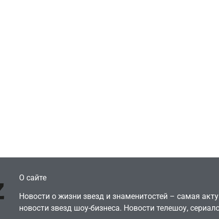
Игры
меры отменяют
Новичок-геймер
писку PS Plus в знак
попросил помочь 
теста против
видеокарту в его 
рового будущего
её там просто нет
July 4, 2026
July 4, 2026
dmin
24sbadmin
О сайте
Новости о жизни звезд и знаменитостей – самая ак
новости звезд шоу-бизнеса. Новости телешоу, сериало