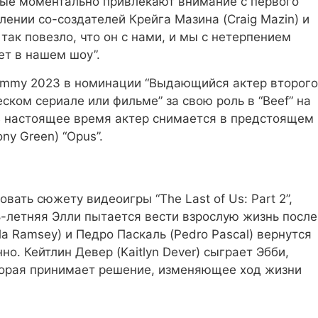
торые моментально привлекают внимание с первого
лении со-создателей Крейга Мазина (Craig Mazin) и
так повезло, что он с нами, и мы с нетерпением
яет в нашем шоу”
.
Emmy 2023 в номинации “Выдающийся актер второго
ском сериале или фильме” за свою роль в “Beef” на
. В настоящее время актер снимается в предстоящем
ny Green) “Opus”.
овать сюжету видеоигры “The Last of Us: Part 2”,
18-летняя Элли пытается вести взрослую жизнь после
la Ramsey) и Педро Паскаль (Pedro Pascal) вернутся
о. Кейтлин Девер (Kaitlyn Dever) сыграет Эбби,
торая принимает решение, изменяющее ход жизни