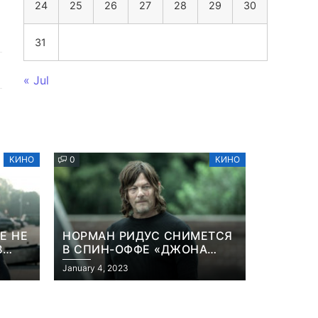
24
25
26
27
28
29
30
31
« Jul
КИНО
0
КИНО
Е НЕ
НОРМАН РИДУС СНИМЕТСЯ
В
В СПИН-ОФФЕ «ДЖОНА
ННА
УИКА»
January 4, 2023