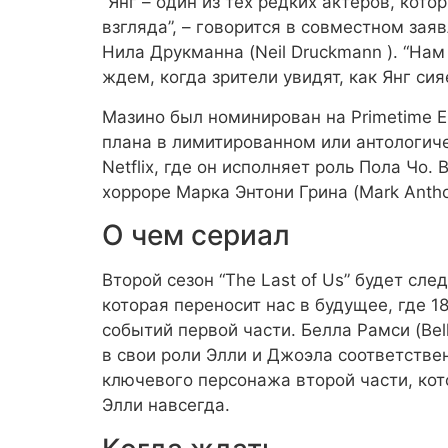
“Янг – один из тех редких актеров, ко
взгляда”,
– говорится в совместном заяв
Нила Друкманна (Neil Druckmann ).
“Нам 
ждем, когда зрители увидят, как Янг си
Мазино был номинирован на Primetime 
плана в лимитированном или антологиче
Netflix, где он исполняет роль Пола Чо
хорроре Марка Энтони Грина (Mark Antho
О чем сериал
Второй сезон “The Last of Us” будет след
которая переносит нас в будущее, где 
событий первой части. Белла Рамси (Bel
в свои роли Элли и Джоэла соответственн
ключевого персонажа второй части, ко
Элли навсегда.