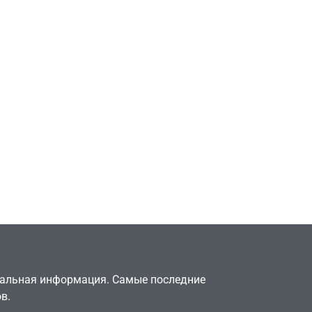
Игры
Голливуд скупает
оригинальные
найти
сценарии – 44 сделки
ПК –
за год против 11 двумя
годами ранее
July 4, 2026
24sbadmin
туальная информация. Самые последние
в.