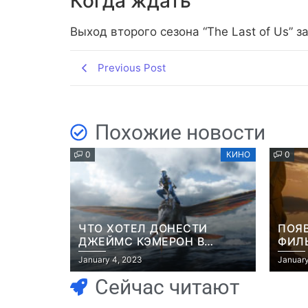
Когда ждать
Выход второго сезона “The Last of Us” з
Previous Post
Похожие новости
0
КИНО
0
ЧТО ХОТЕЛ ДОНЕСТИ
ПОЯ
ДЖЕЙМС КЭМЕРОН В
ФИЛЬ
ФИЛЬМЕ “АВАТАР: ПУТЬ
РОБ
January 4, 2023
January
ВОДЫ”
Сейчас читают