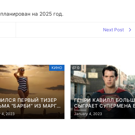
апланирован на 2025 год.
Next Post
КИНО
0
ВИЛСЯ ПЕРВЫЙ ТИЗЕР
ГЕНРИ КАВИЛЛ БОЛЬШ
МА “БАРБИ” ИЗ МАРГО
СЫГРАЕТ СУПЕРМЕНА 
БИ
ФИЛЬМЕ ДЖЕЙМСА ГА
 4, 2023
January 4, 2023