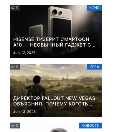
0
КИНО
HISENSE ТИЗЕРИТ СМАРТФОН
A10 — НЕОБЫЧНЫЙ ГАДЖЕТ С E-
INK-ЭКРАНОМ И СЪЕМНОЙ LCD-
July 12, 2026
ПАНЕЛЬЮ ДЛЯ ЦВЕТНОГО
КОНТЕНТА И СОЦСЕТЕЙ
0
ИГРЫ
ДИРЕКТОР FALLOUT NEW VEGAS
ОБЪЯСНИЛ, ПОЧЕМУ КОГОТЬ
.
СМЕРТИ У КАРЬЕРА НАМЕРЕННО
July 13, 2026
СНОСИТ ВАМ ГОЛОВУ
0
НОВОСТИ