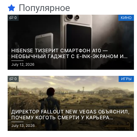
Популярное
0
КИНО
HISENSE ТИЗЕРИТ СМАРТФОН A10 —
НЕОБЫЧНЫЙ ГАДЖЕТ С E-INK-ЭКРАНОМ И
СЪЕМНОЙ LCD-ПАНЕЛЬЮ ДЛЯ ЦВЕТНОГО
July 12, 2026
КОНТЕНТА И СОЦСЕТЕЙ
0
ИГРЫ
ДИРЕКТОР FALLOUT NEW VEGAS ОБЪЯСНИЛ,
ПОЧЕМУ КОГОТЬ СМЕРТИ У КАРЬЕРА
НАМЕРЕННО СНОСИТ ВАМ ГОЛОВУ
July 13, 2026