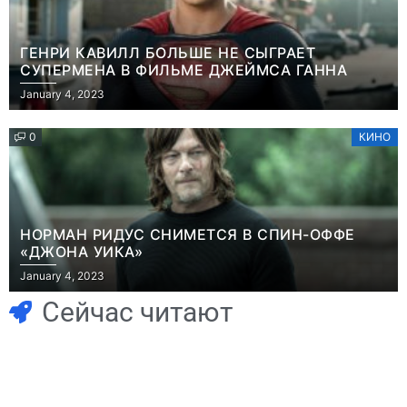
ГЕНРИ КАВИЛЛ БОЛЬШЕ НЕ СЫГРАЕТ
СУПЕРМЕНА В ФИЛЬМЕ ДЖЕЙМСА ГАННА
January 4, 2023
0
КИНО
НОРМАН РИДУС СНИМЕТСЯ В СПИН-ОФФЕ
«ДЖОНА УИКА»
Игры
January 4, 2023
Часть геймеров
Игры
В Rust теперь
считает, что мы
Сейчас читают
можно снять
сами похоронили
квартиру и
физические
открыть магазин
копии, а теперь
– но вас всё
возмущаемся