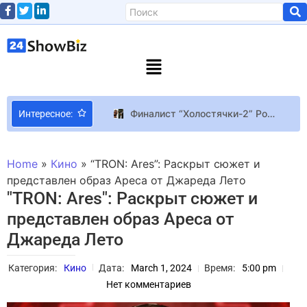
Финалист “Холостячки-2” Роман Свечкоренко женился на копии Златы Огневич: как отреагировала певица?
Интересное:
The Crew Motorfest Утечка: Неоновые драконы в геймплее The Crew Motorfest
Режиссерский дебют Майкла Б. Джордана и отстранение Сталлоне: каким вышел фильм “Крид III”
Home
»
Кино
»
“TRON: Ares”: Раскрыт сюжет и
Ив Монтан: звездный любовник
представлен образ Ареса от Джареда Лето
"TRON: Ares": Раскрыт сюжет и
Кайли Дженнер позирует с бойфрендом Тимоти Шаламе на церемонии вручения премии «Золотой глобус» после его победы в фильме Marty Supreme
представлен образ Ареса от
М.Видео “М.Видео-Эльдорадо”: Самой популярной игрой в российской рознице за 2022 год стала Cyberpunk 2077, чаще всего игры покупали для PS4
Джареда Лето
Кейт Миддлтон извинилась за фотошоп семейного фото
Midjourney Так могли бы выглядеть The Witcher 3, Metal Gear Solid 5, Bloodborne, Fallout, Skyrim и Cyberpunk 2077 в качестве фильмов 80-х
Категория:
Кино
Дата:
March 1, 2024
Время:
5:00 pm
Энрике Иглесиас стал отцом в четвертый раз
Нет комментариев
“Я упала с подъемника”: ведущая Наталья Островская рассказала о неприятном инциденте в зимних Карпатах