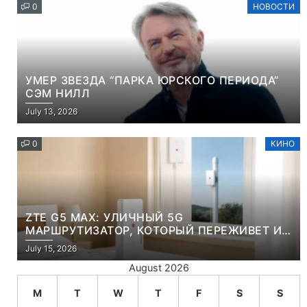
0
НОВОСТИ
УМЕР ЗВЕЗДА “ПАРКА ЮРСКОГО ПЕРИОДА”
СЭМ НИЛЛ
July 13, 2026
0
КИНО
ZTE G5 MAX: УЛИЧНЫЙ 5G
МАРШРУТИЗАТОР, КОТОРЫЙ ПЕРЕЖИВЕТ И
ЛЮТУЮ ЗИМУ, И ЖАРКОЕ ЛЕТО
July 15, 2026
August 2026
M
T
W
T
F
S
S