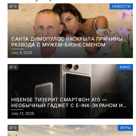
0
НОВОСТИ
САНТА ДИМОПУЛОС РАСКРЫЛА ПРИЧИНЫ
РАЗВОДА С МУЖЕМ-БИЗНЕСМЕНОМ
July 9, 2026
0
КИНО
HISENSE ТИЗЕРИТ СМАРТФОН A10 —
НЕОБЫЧНЫЙ ГАДЖЕТ С E-INK-ЭКРАНОМ И
СЪЕМНОЙ LCD-ПАНЕЛЬЮ ДЛЯ ЦВЕТНОГО
July 12, 2026
КОНТЕНТА И СОЦСЕТЕЙ
0
ИГРЫ