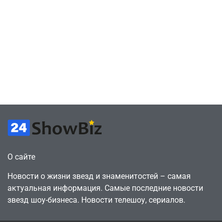
скупает
July 4, 2026
Милли Бобби
July 4, 2026
24sbadmin
24sbadmin
оригинальные
Браун ждёт GTA
сценарии – 44
6, чтобы играть
сделки за год
как
против 11 двумя
законопослушный
годами ранее
горожанин
July 4, 2026
July 4, 2026
24sbadmin
24sbadmin
О сайте
Новости о жизни звезд и знаменитостей – самая
актуальная информация. Самые последние новости
звезд шоу-бизнеса. Новости телешоу, сериалов.