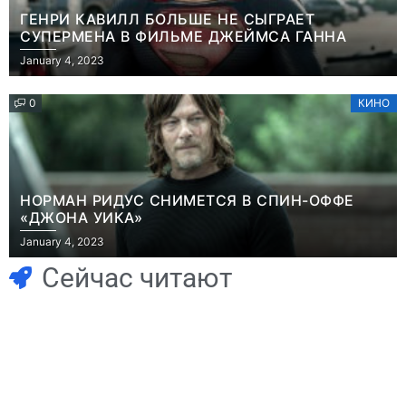
ГЕНРИ КАВИЛЛ БОЛЬШЕ НЕ СЫГРАЕТ
СУПЕРМЕНА В ФИЛЬМЕ ДЖЕЙМСА ГАННА
January 4, 2023
0
КИНО
НОРМАН РИДУС СНИМЕТСЯ В СПИН-ОФФЕ
«ДЖОНА УИКА»
Игры
January 4, 2023
Геймеры
Игры
отменяют
Новичок-геймер
Сейчас читают
подписку PS Plus
попросил помочь
в знак протеста
найти
против
видеокарту в его
цифрового
ПК – её там
Игры
будущего
просто нет
Голливуд
Игры