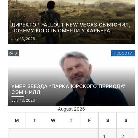
ДИРЕКТОР FALLOUT NEW VEGAS ОБЪЯСНИЛ,
ПОЧЕМУ КОГОТЬ СМЕРТИ У КАРЬЕРА
НАМЕРЕННО СНОСИТ ВАМ ГОЛОВУ
July 13, 2026
0
НОВОСТИ
УМЕР ЗВЕЗДА “ПАРКА ЮРСКОГО ПЕРИОДА”
СЭМ НИЛЛ
July 13, 2026
August 2026
M
T
W
T
F
S
S
1
2