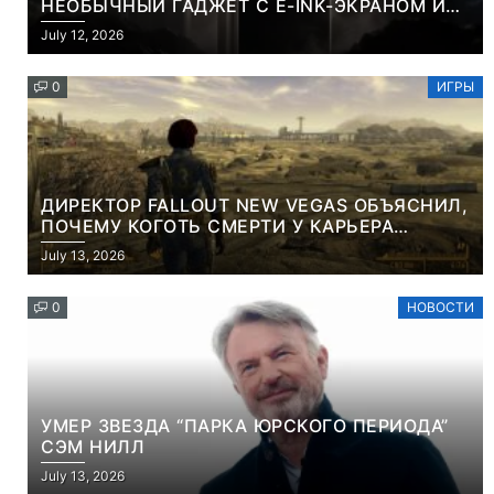
НЕОБЫЧНЫЙ ГАДЖЕТ С E-INK-ЭКРАНОМ И
СЪЕМНОЙ LCD-ПАНЕЛЬЮ ДЛЯ ЦВЕТНОГО
July 12, 2026
КОНТЕНТА И СОЦСЕТЕЙ
0
ИГРЫ
ДИРЕКТОР FALLOUT NEW VEGAS ОБЪЯСНИЛ,
ПОЧЕМУ КОГОТЬ СМЕРТИ У КАРЬЕРА
НАМЕРЕННО СНОСИТ ВАМ ГОЛОВУ
July 13, 2026
0
НОВОСТИ
УМЕР ЗВЕЗДА “ПАРКА ЮРСКОГО ПЕРИОДА”
СЭМ НИЛЛ
July 13, 2026