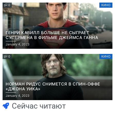
0
КИНО
ГЕНРИ КАВИЛЛ БОЛЬШЕ НЕ СЫГРАЕТ
СУПЕРМЕНА В ФИЛЬМЕ ДЖЕЙМСА ГАННА
January 4, 2023
0
КИНО
НОРМАН РИДУС СНИМЕТСЯ В СПИН-ОФФЕ
«ДЖОНА УИКА»
Игры
January 4, 2023
Геймеры
Игры
отменяют
Новичок-геймер
Сейчас читают
подписку PS Plus
попросил помочь