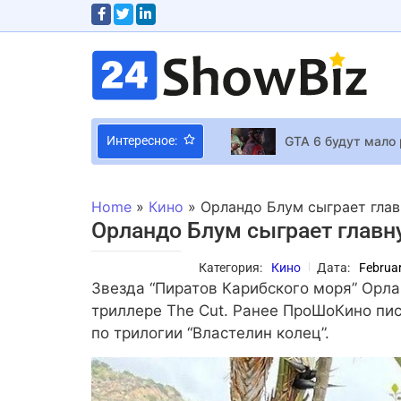
GTA 6 будут мало
Интересное:
Галина Юдашкина
ARC Raiders получ
Home
»
Кино
»
Орландо Блум сыграет глав
Redmi K Pad 2: ко
Орландо Блум сыграет главн
Второй сезон Fall
Категория:
Кино
Дата:
Februar
Звезда “Пиратов Карибского моря” Орла
Следующее большо
триллере The Cut. Ранее ПроШоКино пис
«Джон Уик 5» с у
по трилогии “Властелин колец”.
Игроки устроят “
Фединчик прокомм