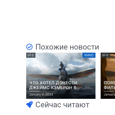
Похожие новости
0
КИНО
0
ЧТО ХОТЕЛ ДОНЕСТИ
ПОЯ
ДЖЕЙМС КЭМЕРОН В
ФИЛЬ
ФИЛЬМЕ “АВАТАР: ПУТЬ
РОБ
January 4, 2023
January
ВОДЫ”
Сейчас читают