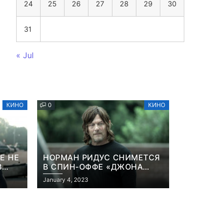
24
25
26
27
28
29
30
31
« Jul
КИНО
0
КИНО
Е НЕ
НОРМАН РИДУС СНИМЕТСЯ
В
В СПИН-ОФФЕ «ДЖОНА
ННА
УИКА»
January 4, 2023