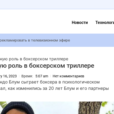
Новости
Технолог
 рекламировать в телевизионном эфире
 обвенчалась с Петром Максаковым
ит обновление Shrouded Sky на следующей неделе
ную роль в боксерском триллере
мпактный флагман с Dimensity 9500 и экраном 165 Гц
ую роль в боксерском триллере
out можно считать скрытой адаптацией Fallout 4 с Хэнком вмест
y 16, 2023
Время:
5:07 am
Нет комментариев
ндо Блум сыграет боксера в психологическом
е обновление ARC Raiders выйдет в октябре – студия меняет 
ал, как изменились за 20 лет Блум и его партнеры
шедшим из жизни Джоном Уиком раскрыли
рейд” на штаб-квартиру EA в знак протеста против возможной 
ентировал помолвку своей бывшей жены Денисенко