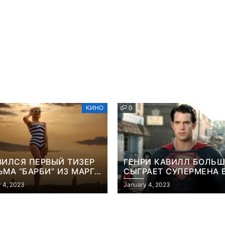
КИНО
0
ВИЛСЯ ПЕРВЫЙ ТИЗЕР
ГЕНРИ КАВИЛЛ БОЛЬШ
МА “БАРБИ” ИЗ МАРГО
СЫГРАЕТ СУПЕРМЕНА 
БИ
ФИЛЬМЕ ДЖЕЙМСА ГА
 4, 2023
January 4, 2023