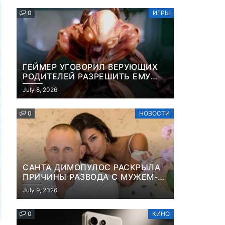
ПЛАЩА
0
ИГРЫ
ГЕЙМЕР УГОВОРИЛ ВЕРУЮЩИХ
РОДИТЕЛЕЙ РАЗРЕШИТЬ ЕМУ
ИГРАТЬ В DOOM, ПОТОМУ ЧТО
July 8, 2026
ЭТО ХРИСТИАНСКАЯ ИГРА ПРО
УБИЙСТВО ДЕМОНОВ
0
НОВОСТИ
САНТА ДИМОПУЛОС РАСКРЫЛА
ПРИЧИНЫ РАЗВОДА С МУЖЕМ-
БИЗНЕСМЕНОМ
July 9, 2026
0
КИНО