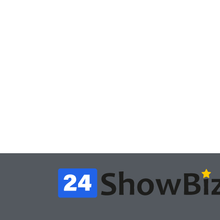
Игры
Игры
Геймеры отменяют
Нов
подписку PS Plus в знак
поп
протеста против
вид
цифрового будущего
её 
July 4, 2026
24sbadmin
24sba