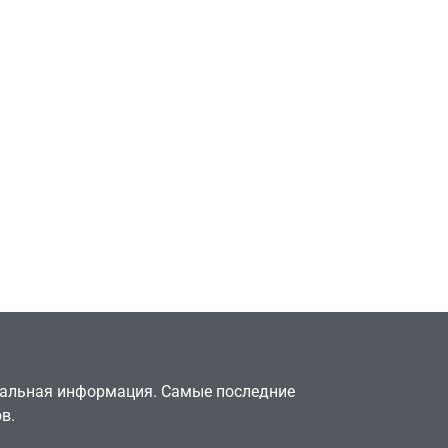
Игры
Милли Бобби Браун
ждёт GTA 6, чтобы
елки
играть как
двумя
законопослушный
горожанин
July 4, 2026
24sbadmin
туальная информация. Самые последние
в.