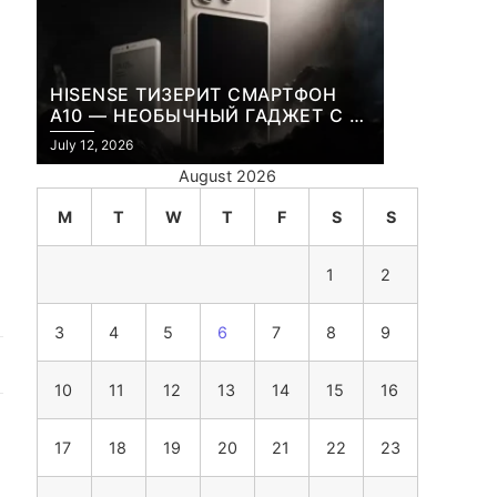
HISENSE ТИЗЕРИТ СМАРТФОН
A10 — НЕОБЫЧНЫЙ ГАДЖЕТ С E-
INK-ЭКРАНОМ И СЪЕМНОЙ LCD-
July 12, 2026
ПАНЕЛЬЮ ДЛЯ ЦВЕТНОГО
August 2026
КОНТЕНТА И СОЦСЕТЕЙ
M
T
W
T
F
S
S
1
2
3
4
5
6
7
8
9
10
11
12
13
14
15
16
17
18
19
20
21
22
23