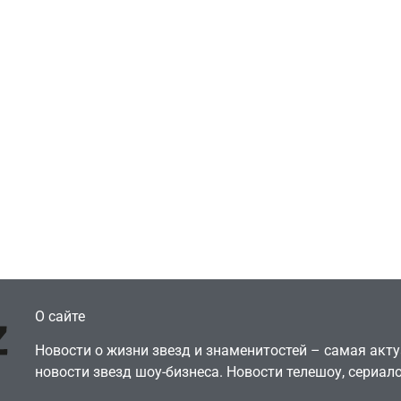
Игры
Голливуд скупает
ичок-геймер
оригинальные
росил помочь найти
сценарии – 44 сд
еокарту в его ПК –
за год против 11 
там просто нет
годами ранее
July 4, 2026
July 4, 2026
dmin
24sbadmin
О сайте
Новости о жизни звезд и знаменитостей – самая ак
новости звезд шоу-бизнеса. Новости телешоу, сериало