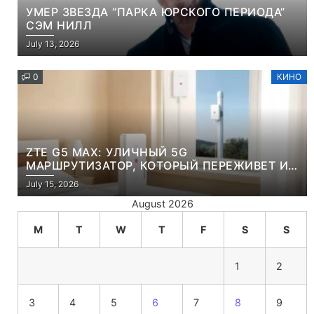
УМЕР ЗВЕЗДА “ПАРКА ЮРСКОГО ПЕРИОДА”
СЭМ НИЛЛ
July 13, 2026
0
КИНО
ZTE G5 MAX: УЛИЧНЫЙ 5G
МАРШРУТИЗАТОР, КОТОРЫЙ ПЕРЕЖИВЕТ И
ЛЮТУЮ ЗИМУ, И ЖАРКОЕ ЛЕТО
July 15, 2026
August 2026
M
T
W
T
F
S
S
1
2
3
4
5
6
7
8
9