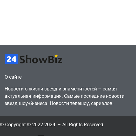
в знак протеста
найти
против
видеокарту в его
цифрового
ПК – её там
будущего
просто нет
July 4, 2026
July 4, 2026
24sbadmin
24sbadmin
О сайте
Новости о жизни звезд и знаменитостей – самая
актуальная информация. Самые последние новости
звезд шоу-бизнеса. Новости телешоу, сериалов.
© Copyright © 2022-2024. – All Rights Reserved.