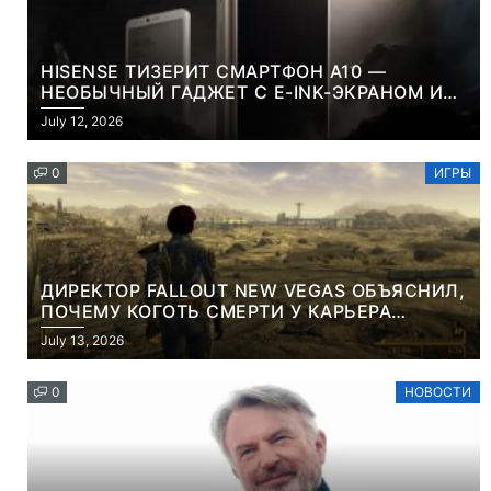
HISENSE ТИЗЕРИТ СМАРТФОН A10 —
НЕОБЫЧНЫЙ ГАДЖЕТ С E-INK-ЭКРАНОМ И
СЪЕМНОЙ LCD-ПАНЕЛЬЮ ДЛЯ ЦВЕТНОГО
July 12, 2026
КОНТЕНТА И СОЦСЕТЕЙ
0
ИГРЫ
ДИРЕКТОР FALLOUT NEW VEGAS ОБЪЯСНИЛ,
ПОЧЕМУ КОГОТЬ СМЕРТИ У КАРЬЕРА
НАМЕРЕННО СНОСИТ ВАМ ГОЛОВУ
July 13, 2026
0
НОВОСТИ