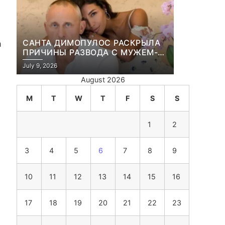
САНТА ДИМОПУЛОС РАСКРЫЛА
a
ПРИЧИНЫ РАЗВОДА С МУЖЕМ-
БИЗНЕСМЕНОМ
July 9, 2026
August 2026
M
T
W
T
F
S
S
1
2
3
4
5
6
7
8
9
10
11
12
13
14
15
16
17
18
19
20
21
22
23