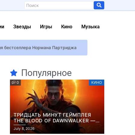
ии
Звезды
Игры
Кино
Музыка
ция бестселлера Нормана Партриджа
а неделю до релиза игры
Популярное
0
КИНО
го океана
 рейтингом R (17+)
ТРИДЦАТЬ МИНУТ ГЕЙМПЛЕЯ
 стихи
THE BLOOD OF DAWNWALKER —
ЖУРНАЛИСТЫ ПОКАЗАЛИ
т и аудиозапись взбесившегося ИИ
July 8, 2026
НАЧАЛО НОВОЙ ИГРЫ ОТ