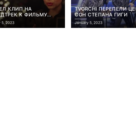
ЕЛ КЛИП НА
TVORCHI ПЕРЕПЕЛИ ЦЕ
НДТРЕК К ФИЛЬМУ
СОН СТЕПАНА ГИГИ
РИК
 5, 2023
January 5, 2023
Игры
Голливуд скупает
ичок-геймер
оригинальные
росил помочь найти
сценарии – 44 сд
еокарту в его ПК –
за год против 11 
там просто нет
годами ранее
July 4, 2026
July 4, 2026
dmin
24sbadmin