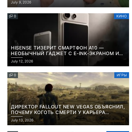
July 9, 2026
0
КИНО
HISENSE ТИЗЕРИТ СМАРТФОН A10 —
НЕОБЫЧНЫЙ ГАДЖЕТ С E-INK-ЭКРАНОМ И
СЪЕМНОЙ LCD-ПАНЕЛЬЮ ДЛЯ ЦВЕТНОГО
July 12, 2026
КОНТЕНТА И СОЦСЕТЕЙ
0
ИГРЫ
ДИРЕКТОР FALLOUT NEW VEGAS ОБЪЯСНИЛ,
ПОЧЕМУ КОГОТЬ СМЕРТИ У КАРЬЕРА
НАМЕРЕННО СНОСИТ ВАМ ГОЛОВУ
July 13, 2026