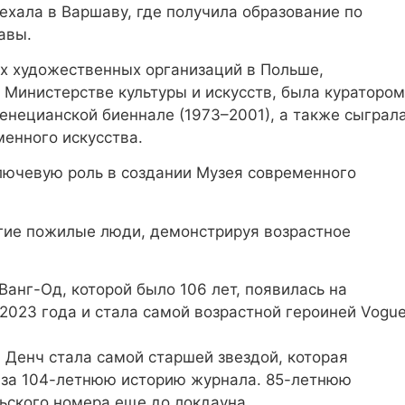
еехала в Варшаву, где получила образование по
авы.
вых художественных организаций в Польше,
 Министерстве культуры и искусств, была куратором
енецианской биеннале (1973–2001), а также сыграл
енного искусства.
ключевую роль в создании Музея современного
гие пожилые люди, демонстрируя возрастное
анг-Од, которой было 106 лет, появилась на
 2023 года и стала самой возрастной героиней Vogu
 Денч стала самой старшей звездой, которая
e за 104-летнюю историю журнала. 85-летнюю
ьского номера еще до локдауна.