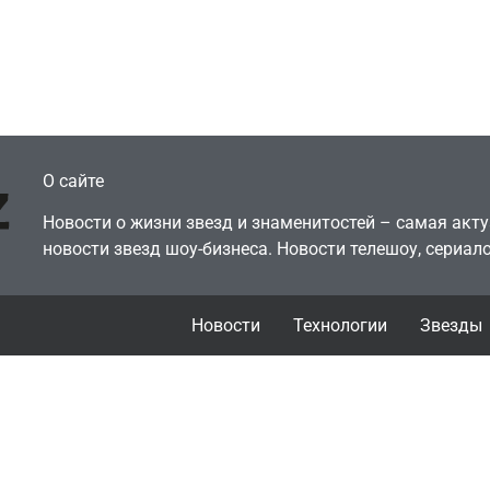
писку PS Plus в знак
попросил помочь 
теста против
видеокарту в его 
рового будущего
её там просто нет
July 4, 2026
July 4, 2026
dmin
24sbadmin
О сайте
Новости о жизни звезд и знаменитостей – самая ак
новости звезд шоу-бизнеса. Новости телешоу, сериало
Новости
Технологии
Звезды