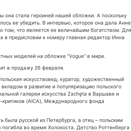
бы она стала героиней нашей обложки. А поскольку
лось ее убедить. В интервью, которое она дала Анне
 о том, что является ее величайшим богатством. Дл
ла в предисловии к номеру главная редактор Инна
стных моделей на обложке “Vogue” в мире.
пит в продажу 26 февраля.
 польская искусствовед, куратор, художественный
м вкладом в развитие и популяризацию польского
альной галереи искусства Zachęta в Варшаве и
-критиков (AICA), Международного фонда
ть была русской из Петербурга, а отец – польским
а погибла во время Холокоста. Детство Роттенберга