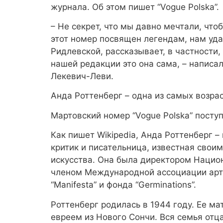
журнала. Об этом пишет “Vogue Polska”.
– Не секрет, что мы давно мечтали, что
этот номер посвящен легендам, нам уда
Ридлевской, рассказывает, в частности,
нашей редакции это она сама, – написа
Лекевич-Леви.
Анда Роттенберг – одна из самых возра
Мартовский номер “Vogue Polska” посту
Как пишет Wikipedia, Анда Роттенберг –
критик и писательница, известная свои
искусства. Она была директором Национ
членом Международной ассоциации арт
“Manifesta” и фонда “Germinations”.
Роттенберг родилась в 1944 году. Ее ма
евреем из Нового Сончи. Вся семья отц