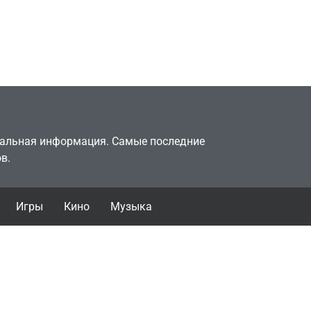
найти
сценарии – 44 сделки
ПК –
за год против 11 двумя
годами ранее
July 4, 2026
24sbadmin
туальная информация. Самые последние
в.
Игры
Кино
Музыка