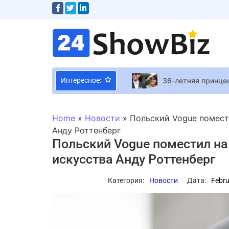
36-летняя принце
Интересное:
Ubisoft Хендерсон
Hidetaka Miyazaki
Home
»
Новости
»
Польский Vogue помест
Скарлетт Йоханссон назва
Анду Роттенберг
Польский Vogue поместил на
Пиксельный ретро-
искусства Анду Роттенберг
War Robots: Front
Активность, наблю
Категория:
Новости
Дата:
Febru
Кира Найтли призн
Сценарист Марк Л.