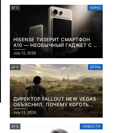
0
КИНО
HISENSE ТИЗЕРИТ СМАРТФОН
A10 — НЕОБЫЧНЫЙ ГАДЖЕТ С E-
INK-ЭКРАНОМ И СЪЕМНОЙ LCD-
July 12, 2026
ПАНЕЛЬЮ ДЛЯ ЦВЕТНОГО
КОНТЕНТА И СОЦСЕТЕЙ
0
ИГРЫ
ДИРЕКТОР FALLOUT NEW VEGAS
ОБЪЯСНИЛ, ПОЧЕМУ КОГОТЬ
СМЕРТИ У КАРЬЕРА НАМЕРЕННО
July 13, 2026
СНОСИТ ВАМ ГОЛОВУ
0
НОВОСТИ