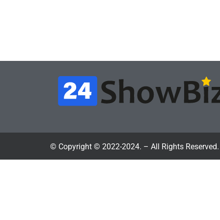
iSKra: Работаю в офисе,
под
а деньги вкладываю в
про
творчество
циф
July 4, 2026
24sbadmin
24sba
© Copyright © 2022-2024. – All Rights Reserved.