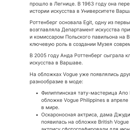
прошло в Легнице. В 1963 году она пер
истории искусства в Университете Варш
Роттенберг основала Egit, одну из пер
возглавляла Департамент искусства при
и комиссаром Польского павильона на В
ключевую роль в создании Музея соврем
В 2005 году Анда Роттенберг сыграла 
искусства в Варшаве.
На обложках Vogue уже появлялись дру
разнообразие в моде:
Филиппинская тату-мастерица Апо В
обложке Vogue Philippines в апреле
в мире.
Оскароносная актриса, дама Джуди
появилась на обложке British Vogu
актрису сфотографировали для июн