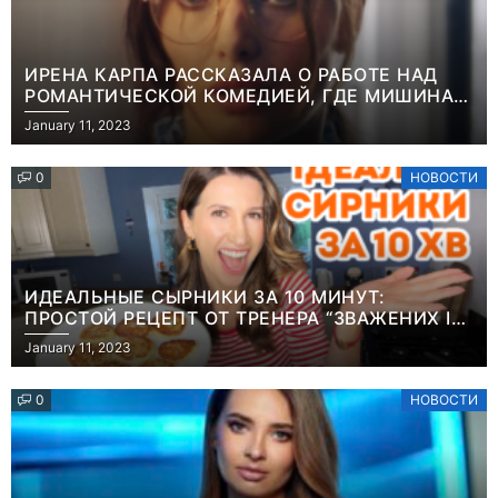
ИРЕНА КАРПА РАССКАЗАЛА О РАБОТЕ НАД
РОМАНТИЧЕСКОЙ КОМЕДИЕЙ, ГДЕ МИШИНА В
РОЛИ МАТЕРИ-ОДИНОЧКИ
January 11, 2023
0
НОВОСТИ
ИДЕАЛЬНЫЕ СЫРНИКИ ЗА 10 МИНУТ:
ПРОСТОЙ РЕЦЕПТ ОТ ТРЕНЕРА “ЗВАЖЕНИХ І
ЩАСЛИВИХ” АНИТЫ ЛУЦЕНКО
January 11, 2023
0
НОВОСТИ