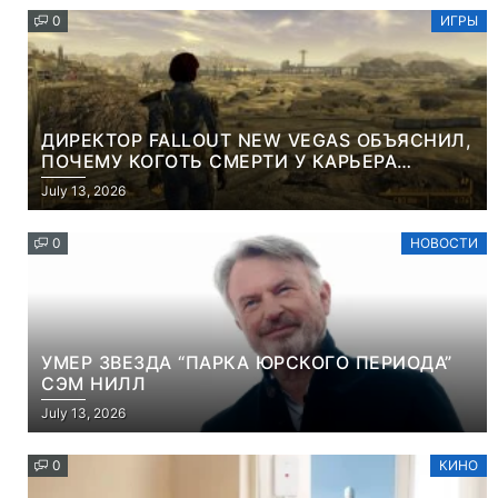
0
ИГРЫ
ДИРЕКТОР FALLOUT NEW VEGAS ОБЪЯСНИЛ,
ПОЧЕМУ КОГОТЬ СМЕРТИ У КАРЬЕРА
НАМЕРЕННО СНОСИТ ВАМ ГОЛОВУ
July 13, 2026
0
НОВОСТИ
УМЕР ЗВЕЗДА “ПАРКА ЮРСКОГО ПЕРИОДА”
СЭМ НИЛЛ
July 13, 2026
0
КИНО