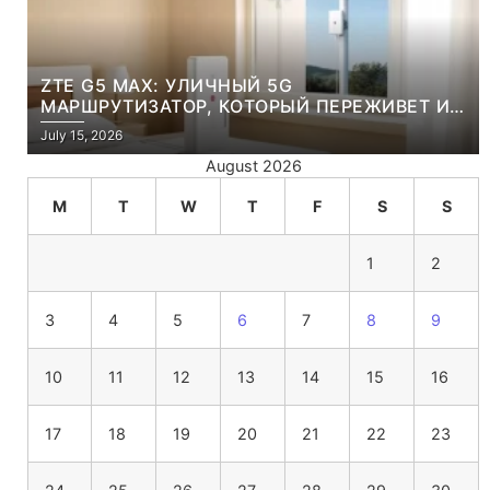
ZTE G5 MAX: УЛИЧНЫЙ 5G
МАРШРУТИЗАТОР, КОТОРЫЙ ПЕРЕЖИВЕТ И
ЛЮТУЮ ЗИМУ, И ЖАРКОЕ ЛЕТО
July 15, 2026
August 2026
M
T
W
T
F
S
S
1
2
3
4
5
6
7
8
9
10
11
12
13
14
15
16
17
18
19
20
21
22
23