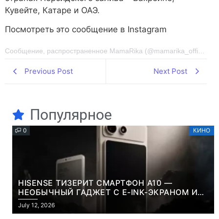
Кувейте, Катаре и ОАЭ.
Посмотреть это сообщение в Instagram
Сообщение, распространенное MamaRika (@mamarika_official)
Previous Post
Next Post
Популярное
0
КИНО
HISENSE ТИЗЕРИТ СМАРТФОН A10 —
НЕОБЫЧНЫЙ ГАДЖЕТ С E-INK-ЭКРАНОМ И
СЪЕМНОЙ LCD-ПАНЕЛЬЮ ДЛЯ ЦВЕТНОГО
July 12, 2026
КОНТЕНТА И СОЦСЕТЕЙ