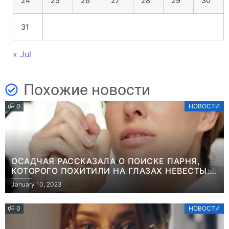
24
25
26
27
28
29
30
31
« Jul
Похожие новости
0
НОВОСТИ
ОСАДЧАЯ РАССКАЗАЛА О ПОИСКЕ ПАРНЯ,
КОТОРОГО ПОХИТИЛИ НА ГЛАЗАХ НЕВЕСТЫ:
“ОН ВЕСЬ УДАР ПРИНЯЛ НА СЕБЯ”
January 10, 2023
0
НОВОСТИ