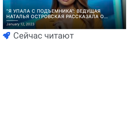
“Я УПАЛА С ПОДЪЕМНИКА”: ВЕДУЩАЯ
НАТАЛЬЯ ОСТРОВСКАЯ РАССКАЗАЛА О
Игры
НЕПРИЯТНОМ ИНЦИДЕНТЕ В ЗИМНИХ
January 12, 2023
Геймеры
КАРПАТАХ
Игры
отменяют
Новичок-геймер
Сейчас читают
подписку PS Plus
попросил помочь
в знак протеста
найти
против
видеокарту в его
цифрового
ПК – её там
Игры
будущего
просто нет
Голливуд
Игры
скупает
July 4, 2026
Милли Бобби
July 4, 2026
24sbadmin
24sbadmin
оригинальные
Браун ждёт GTA
сценарии – 44
6, чтобы играть
сделки за год
как
против 11 двумя
законопослушный
годами ранее
горожанин
July 4, 2026
July 4, 2026
24sbadmin
24sbadmin