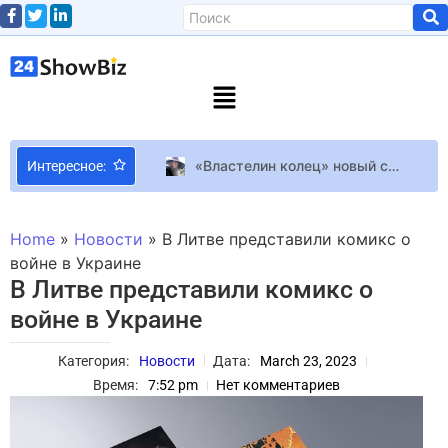
«Властелин колец» новый секрет раскрыли спустя 22 года и удивили фанатов
Интересное:
LEGO Batman Legacy of the Dark Knight получила 85 баллов на OpenCritic и 100% рекомендаций критиков
У детей Крисси Тейген самая милая реакция, когда они видят ее по телевизору: «Это мама!»
Home
»
Новости
»
В Литве представили комикс о
Как прошла свадьба младшего сына миллиардера Самвела Карапетяна?
войне в Украине
В Литве представили комикс о
Chery Tiggo 7 HEV: гибрид для тех, кто не любит розетки
войне в Украине
Стали известны победители Грэмми-2023
Старший внук королевы Елизаветы II женился во второй раз
Категория:
Новости
Дата:
March 23, 2023
Ликбез: 10 фактов о Фрэнсисе Форде Копполе
Время:
7:52 pm
Нет комментариев
Шакира бесплатно выступила для двух миллионов человек в Бразилии, которые “освистали” ее бывшего
Милая девушка, вдохновленная греческими мифами, цитирует Шекспира в тизере следующего героя Zenless Zone Zero