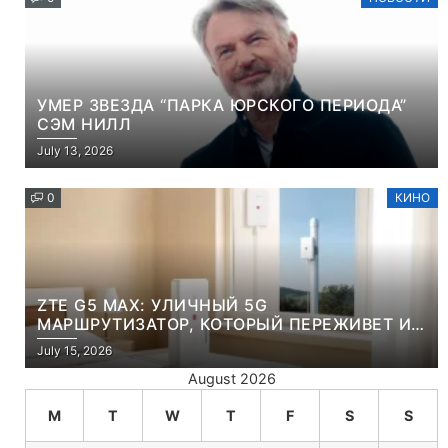
УМЕР ЗВЕЗДА “ПАРКА ЮРСКОГО ПЕРИОДА”
СЭМ НИЛЛ
July 13, 2026
0
КИНО
ZTE G5 MAX: УЛИЧНЫЙ 5G
МАРШРУТИЗАТОР, КОТОРЫЙ ПЕРЕЖИВЕТ И
ЛЮТУЮ ЗИМУ, И ЖАРКОЕ ЛЕТО
July 15, 2026
August 2026
M
T
W
T
F
S
S