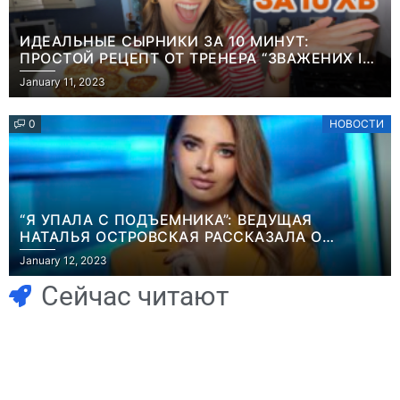
ИДЕАЛЬНЫЕ СЫРНИКИ ЗА 10 МИНУТ:
ПРОСТОЙ РЕЦЕПТ ОТ ТРЕНЕРА “ЗВАЖЕНИХ І
ЩАСЛИВИХ” АНИТЫ ЛУЦЕНКО
January 11, 2023
0
НОВОСТИ
“Я УПАЛА С ПОДЪЕМНИКА”: ВЕДУЩАЯ
НАТАЛЬЯ ОСТРОВСКАЯ РАССКАЗАЛА О
Игры
НЕПРИЯТНОМ ИНЦИДЕНТЕ В ЗИМНИХ
January 12, 2023
Часть геймеров
КАРПАТАХ
Игры
В Rust теперь
считает, что мы
Сейчас читают
можно снять
сами похоронили
квартиру и
физические
открыть магазин
копии, а теперь
– но вас всё
возмущаемся
Новости
Игры