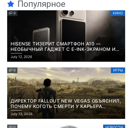
Популярное
0
КИНО
HISENSE ТИЗЕРИТ СМАРТФОН A10 —
НЕОБЫЧНЫЙ ГАДЖЕТ С E-INK-ЭКРАНОМ И
СЪЕМНОЙ LCD-ПАНЕЛЬЮ ДЛЯ ЦВЕТНОГО
July 12, 2026
КОНТЕНТА И СОЦСЕТЕЙ
0
ИГРЫ
ДИРЕКТОР FALLOUT NEW VEGAS ОБЪЯСНИЛ,
ПОЧЕМУ КОГОТЬ СМЕРТИ У КАРЬЕРА
НАМЕРЕННО СНОСИТ ВАМ ГОЛОВУ
July 13, 2026
0
НОВОСТИ