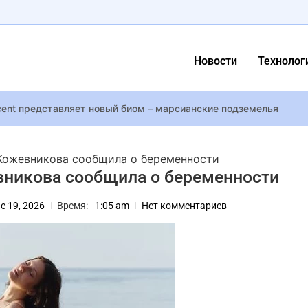
Новости
Технолог
cent представляет новый биом – марсианские подземелья
фильмов, которые стоит посмотреть в День святого Валентина
ссказал, приходила ли ему повестка и почему не мобилизован 
Кожевникова сообщила о беременности
udios высмеял фанатские слухи о работе над экстракшен-шутер
вникова сообщила о беременности
айнкрафт” с Джейсоном Момоа получили точные даты выхода
e 19, 2026
Время:
1:05 am
Нет комментариев
 снял россиянку Шейк для обложки в бюстгальтере ZHILYOVA, п
лы в новом фильме показали на видео
ля масштабного хлебопекарного производства: требования и н