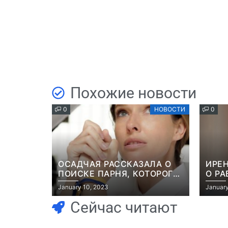
Похожие новости
0
НОВОСТИ
0
ОСАДЧАЯ РАССКАЗАЛА О
ИРЕН
ПОИСКЕ ПАРНЯ, КОТОРОГО
О РА
ПОХИТИЛИ НА ГЛАЗАХ
РОМ
January 10, 2023
January
НЕВЕСТЫ: “ОН ВЕСЬ УДАР
КОМЕ
ПРИНЯЛ НА СЕБЯ”
РОЛ
Сейчас читают