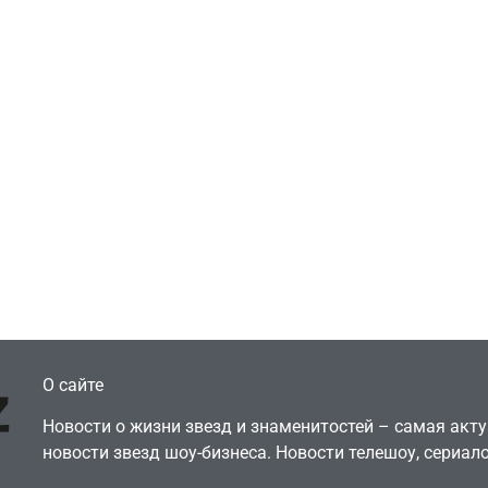
Игры
Голливуд скупает
ичок-геймер
оригинальные
росил помочь найти
сценарии – 44 сд
еокарту в его ПК –
за год против 11 
там просто нет
годами ранее
July 4, 2026
July 4, 2026
dmin
24sbadmin
О сайте
Новости о жизни звезд и знаменитостей – самая ак
новости звезд шоу-бизнеса. Новости телешоу, сериало