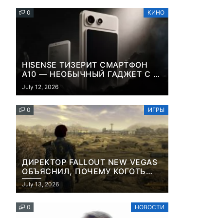
0
КИНО
HISENSE ТИЗЕРИТ СМАРТФОН
A10 — НЕОБЫЧНЫЙ ГАДЖЕТ С E-
INK-ЭКРАНОМ И СЪЕМНОЙ LCD-
July 12, 2026
ПАНЕЛЬЮ ДЛЯ ЦВЕТНОГО
КОНТЕНТА И СОЦСЕТЕЙ
0
ИГРЫ
ДИРЕКТОР FALLOUT NEW VEGAS
ОБЪЯСНИЛ, ПОЧЕМУ КОГОТЬ
СМЕРТИ У КАРЬЕРА НАМЕРЕННО
July 13, 2026
СНОСИТ ВАМ ГОЛОВУ
0
НОВОСТИ