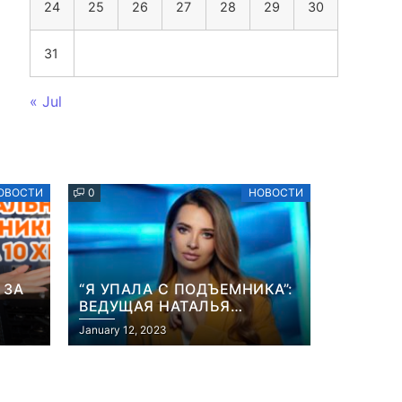
24
25
26
27
28
29
30
31
« Jul
ОВОСТИ
0
НОВОСТИ
 ЗА
“Я УПАЛА С ПОДЪЕМНИКА”:
ВЕДУЩАЯ НАТАЛЬЯ
ОСТРОВСКАЯ РАССКАЗАЛА
January 12, 2023
ИХ”
О НЕПРИЯТНОМ
ИНЦИДЕНТЕ В ЗИМНИХ
КАРПАТАХ