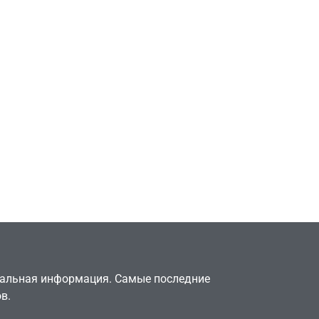
Игры
Милли Бобби Браун
ждёт GTA 6, чтобы
елки
играть как
двумя
законопослушный
горожанин
July 4, 2026
24sbadmin
туальная информация. Самые последние
в.