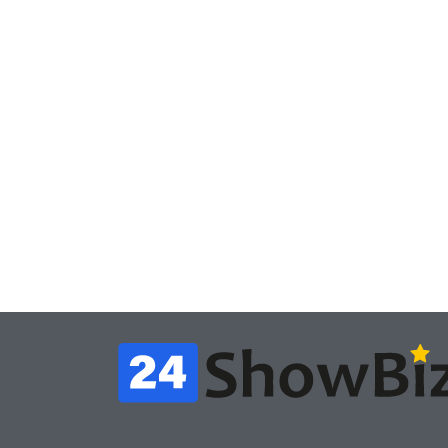
Игры
Игры
Геймеры отменяют
Нов
подписку PS Plus в знак
поп
протеста против
вид
цифрового будущего
её 
July 4, 2026
24sbadmin
24sba