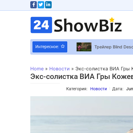
Трейлер Blind Des
Интересное:
5 романтических 
Сергей Притула ра
Home
»
Новости
»
Экс-солистка ВИА Гры 
Менеджер Halo St
Экс-солистка ВИА Гры Коже
“Аквамен 2” и “М
Категория:
Новости
Дата:
Jun
Британский Vogue
Новый вид Годзил
Идеальная печь д