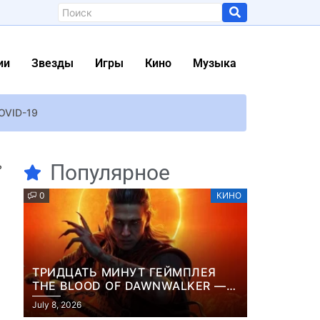
ии
Звезды
Игры
Кино
Музыка
COVID-19
енарий фильма
ь
Популярное
0
КИНО
 в Днепре, куда попала российская ракета
чка на Amazon раскрыла планы разработчиков
 и Венсана Касселя
ТРИДЦАТЬ МИНУТ ГЕЙМПЛЕЯ
ющегося
THE BLOOD OF DAWNWALKER —
ЖУРНАЛИСТЫ ПОКАЗАЛИ
 НМТ
July 8, 2026
НАЧАЛО НОВОЙ ИГРЫ ОТ