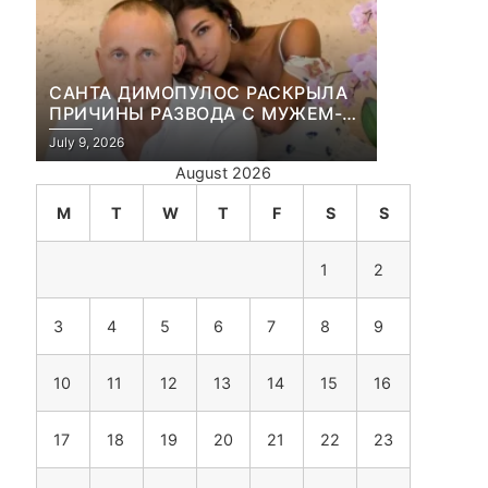
САНТА ДИМОПУЛОС РАСКРЫЛА
ПРИЧИНЫ РАЗВОДА С МУЖЕМ-
БИЗНЕСМЕНОМ
July 9, 2026
August 2026
M
T
W
T
F
S
S
1
2
3
4
5
6
7
8
9
10
11
12
13
14
15
16
17
18
19
20
21
22
23