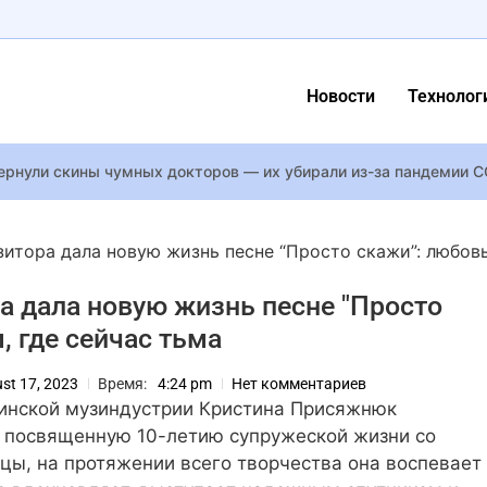
Новости
Технолог
te вернули скины чумных докторов — их убирали из-за пандемии 
 теперь доступен на видеокартах серии Radeon 7000
Horizon Zero Dawn выйдет в 2027 году — у Sony уже готов сц
зитора дала новую жизнь песне “Просто скажи”: любов
 косплей: League of Legends, Cyberpunk 2077 и “Зверополис”
а дала новую жизнь песне "Просто
сь как карточный домик”: история спасения мальчика из дома
, где сейчас тьма
 Tomb Raider: Legacy of Atlantis не выйдет в 2026 году — уте
зможно отвести глаз: с кем встречается дочь Моники Беллуччи
st 17, 2023
Время:
4:24 pm
Нет комментариев
х 7 эпизодов второго сезона телеадаптации The Last of Us
инской музиндустрии Кристина Присяжнюк
 в ARC Raiders снова добавят двух роботов: летающего и ката
 посвященную 10-летию супружеской жизни со
цы, на протяжении всего творчества она воспевает
аловался на учителей и заявил, что его дочери стало плохо на