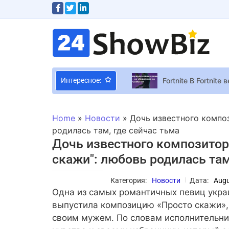
Fortnite В Fortni
Интересное:
Апскейлер FSR 4.1
СМИ: экранизация 
Home
»
Новости
»
Дочь известного компо
Cosplay Пятничный
родилась там, где сейчас тьма
Дочь известного композитор
“Квартира сложила
скажи": любовь родилась там
Почти официально:
От этой пары нево
Категория:
Новости
Дата:
Augu
График выхода все
Одна из самых романтичных певиц укра
Возможно, в марте
выпустила композицию «Просто скажи»,
своим мужем. По словам исполнительни
Виктор Бронюк пож