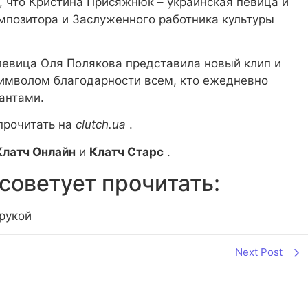
 что Кристина Присяжнюк – украинская певица и
омпозитора и Заслуженного работника культуры
певица Оля Полякова представила новый клип и
символом благодарности всем, кто ежедневно
антами.
прочитать на
clutch.ua
.
Клатч Онлайн
и
Клатч Старс
.
советует прочитать:
 рукой
Next Post