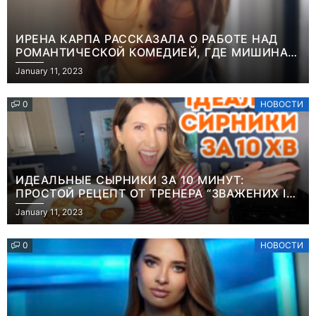
ИРЕНА КАРПА РАССКАЗАЛА О РАБОТЕ НАД
РОМАНТИЧЕСКОЙ КОМЕДИЕЙ, ГДЕ МИШИНА В
РОЛИ МАТЕРИ-ОДИНОЧКИ
January 11, 2023
0
НОВОСТИ
ИДЕАЛЬНЫЕ СЫРНИКИ ЗА 10 МИНУТ:
ПРОСТОЙ РЕЦЕПТ ОТ ТРЕНЕРА “ЗВАЖЕНИХ І
ЩАСЛИВИХ” АНИТЫ ЛУЦЕНКО
January 11, 2023
0
НОВОСТИ