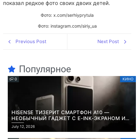
показал редкое фото своих двоих детей.
Фото: x.com/serhiyprytula
Фото: instagram.com/siriy_ua
Previous Post
Next Post
Популярное
0
КИНО
HISENSE ТИЗЕРИТ СМАРТФОН A10 —
НЕОБЫЧНЫЙ ГАДЖЕТ С E-INK-ЭКРАНОМ И
СЪЕМНОЙ LCD-ПАНЕЛЬЮ ДЛЯ ЦВЕТНОГО
July 12, 2026
КОНТЕНТА И СОЦСЕТЕЙ