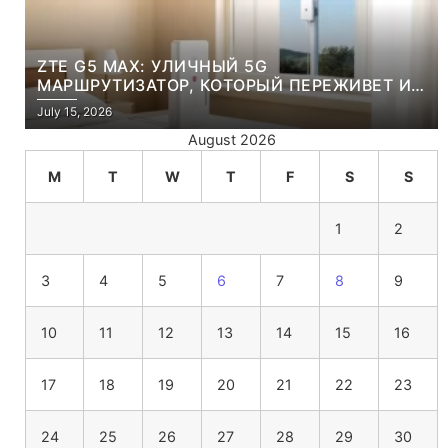
ZTE G5 MAX: УЛИЧНЫЙ 5G
МАРШРУТИЗАТОР, КОТОРЫЙ ПЕРЕЖИВЕТ И
ЛЮТУЮ ЗИМУ, И ЖАРКОЕ ЛЕТО
July 15, 2026
August 2026
M
T
W
T
F
S
S
1
2
3
4
5
6
7
8
9
10
11
12
13
14
15
16
17
18
19
20
21
22
23
24
25
26
27
28
29
30