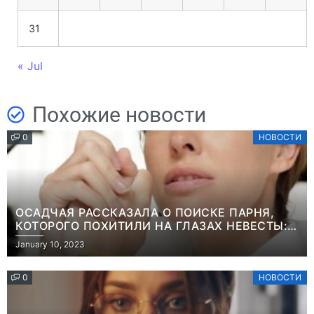
31
« Jul
Похожие новости
0
НОВОСТИ
ОСАДЧАЯ РАССКАЗАЛА О ПОИСКЕ ПАРНЯ,
КОТОРОГО ПОХИТИЛИ НА ГЛАЗАХ НЕВЕСТЫ:
“ОН ВЕСЬ УДАР ПРИНЯЛ НА СЕБЯ”
January 10, 2023
0
НОВОСТИ