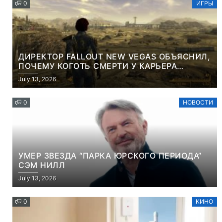
0
ИГРЫ
ДИРЕКТОР FALLOUT NEW VEGAS ОБЪЯСНИЛ,
ПОЧЕМУ КОГОТЬ СМЕРТИ У КАРЬЕРА
НАМЕРЕННО СНОСИТ ВАМ ГОЛОВУ
July 13, 2026
0
НОВОСТИ
УМЕР ЗВЕЗДА “ПАРКА ЮРСКОГО ПЕРИОДА”
СЭМ НИЛЛ
July 13, 2026
0
КИНО