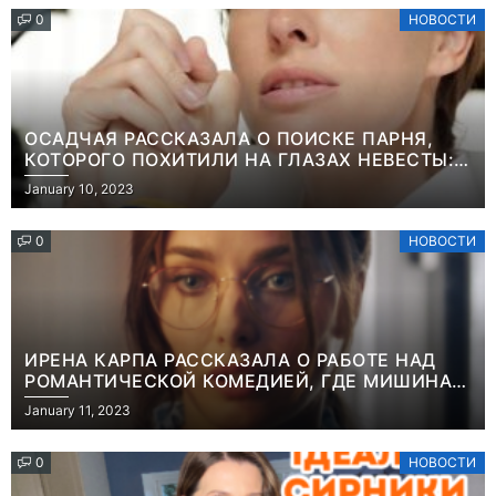
0
НОВОСТИ
ОСАДЧАЯ РАССКАЗАЛА О ПОИСКЕ ПАРНЯ,
КОТОРОГО ПОХИТИЛИ НА ГЛАЗАХ НЕВЕСТЫ:
“ОН ВЕСЬ УДАР ПРИНЯЛ НА СЕБЯ”
January 10, 2023
0
НОВОСТИ
ИРЕНА КАРПА РАССКАЗАЛА О РАБОТЕ НАД
РОМАНТИЧЕСКОЙ КОМЕДИЕЙ, ГДЕ МИШИНА В
РОЛИ МАТЕРИ-ОДИНОЧКИ
January 11, 2023
0
НОВОСТИ