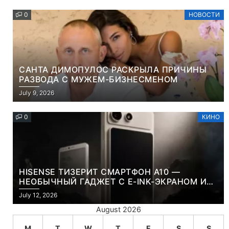
0
НОВОСТИ
САНТА ДИМОПУЛОС РАСКРЫЛА ПРИЧИНЫ
РАЗВОДА С МУЖЕМ-БИЗНЕСМЕНОМ
July 9, 2026
0
КИНО
HISENSE ТИЗЕРИТ СМАРТФОН A10 —
НЕОБЫЧНЫЙ ГАДЖЕТ С E-INK-ЭКРАНОМ И
СЪЕМНОЙ LCD-ПАНЕЛЬЮ ДЛЯ ЦВЕТНОГО
July 12, 2026
КОНТЕНТА И СОЦСЕТЕЙ
August 2026
M
T
W
T
F
S
S