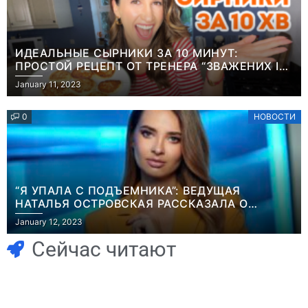
ИДЕАЛЬНЫЕ СЫРНИКИ ЗА 10 МИНУТ:
ПРОСТОЙ РЕЦЕПТ ОТ ТРЕНЕРА “ЗВАЖЕНИХ І
ЩАСЛИВИХ” АНИТЫ ЛУЦЕНКО
January 11, 2023
0
НОВОСТИ
“Я УПАЛА С ПОДЪЕМНИКА”: ВЕДУЩАЯ
НАТАЛЬЯ ОСТРОВСКАЯ РАССКАЗАЛА О
Игры
НЕПРИЯТНОМ ИНЦИДЕНТЕ В ЗИМНИХ
January 12, 2023
Геймеры
КАРПАТАХ
Игры
отменяют
Новичок-геймер
Сейчас читают
подписку PS Plus
попросил помочь
в знак протеста
найти
против
видеокарту в его