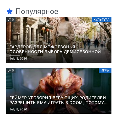
Популярное
0
КУЛЬТУРА
ГАРДЕРОБ ДЛЯ МЕЖСЕЗОНЬЯ:
ОСОБЕННОСТИ ВЫБОРА ДЕМИСЕЗОННОЙ
ПАРКИ И ЭЛЕГАНТНОГО ЖЕНСКОГО ПЛАЩА
July 8, 2026
0
ИГРЫ
ГЕЙМЕР УГОВОРИЛ ВЕРУЮЩИХ РОДИТЕЛЕЙ
РАЗРЕШИТЬ ЕМУ ИГРАТЬ В DOOM, ПОТОМУ
ЧТО ЭТО ХРИСТИАНСКАЯ ИГРА ПРО
July 8, 2026
УБИЙСТВО ДЕМОНОВ