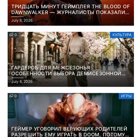
ТРИДЦАТЬ МИНУТ ГЕЙМПЛЕЯ THE BLOOD OF
DAWNWALKER — ЖУРНАЛИСТЫ ПОКАЗАЛИ
НАЧАЛО НОВОЙ ИГРЫ ОТ ВЕТЕРАНОВ CD
July 8, 2026
PROJEKT RED
0
КУЛЬТУРА
ГАРДЕРОБ ДЛЯ МЕЖСЕЗОНЬЯ:
ОСОБЕННОСТИ ВЫБОРА ДЕМИСЕЗОННОЙ
ПАРКИ И ЭЛЕГАНТНОГО ЖЕНСКОГО ПЛАЩА
July 8, 2026
0
ИГРЫ
ГЕЙМЕР УГОВОРИЛ ВЕРУЮЩИХ РОДИТЕЛЕЙ
РАЗРЕШИТЬ ЕМУ ИГРАТЬ В DOOM, ПОТОМУ