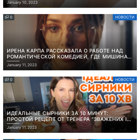
“ОН ВЕСЬ УДАР ПРИНЯЛ НА СЕБЯ”
January 10, 2023
0
НОВОСТИ
ИРЕНА КАРПА РАССКАЗАЛА О РАБОТЕ НАД
РОМАНТИЧЕСКОЙ КОМЕДИЕЙ, ГДЕ МИШИНА В
РОЛИ МАТЕРИ-ОДИНОЧКИ
January 11, 2023
0
НОВОСТИ
ИДЕАЛЬНЫЕ СЫРНИКИ ЗА 10 МИНУТ:
ПРОСТОЙ РЕЦЕПТ ОТ ТРЕНЕРА “ЗВАЖЕНИХ І
ЩАСЛИВИХ” АНИТЫ ЛУЦЕНКО
January 11, 2023