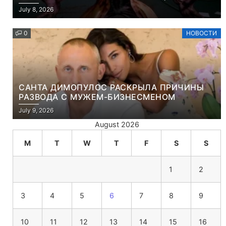
ЧТО ЭТО ХРИСТИАНСКАЯ ИГРА ПРО
July 8, 2026
УБИЙСТВО ДЕМОНОВ
0
НОВОСТИ
САНТА ДИМОПУЛОС РАСКРЫЛА ПРИЧИНЫ
РАЗВОДА С МУЖЕМ-БИЗНЕСМЕНОМ
July 9, 2026
August 2026
M
T
W
T
F
S
S
1
2
3
4
5
6
7
8
9
10
11
12
13
14
15
16