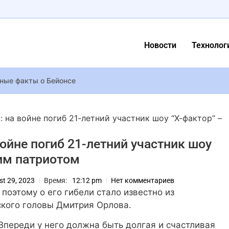
Новости
Технолог
ьные факты о Бейонсе
Heron” вошел в историю как первый аниме-фильм, получивший эт
т замуж за Machine Gun Kelly. Актриса сказала рэперу «да» в
 на войне погиб 21-летний участник шоу “Х-фактор” –
с бесконечным количеством денег в реальной жизни, но сеть 
ойне погиб 21-летний участник шоу
 Gothic 1 Remak: разработчики рассказали о подходе к обнов
щим патриотом
мягчили обвинения в непреднамеренном убийстве оператора-ук
ику” выпустят на iOS в 2026 году
st 29, 2023
Время:
12:12 pm
Нет комментариев
ись: Тарас Тополя показал первое фото с Alyosha и детьми в У
поэтому о его гибели стало известно из
 на архивных фото показал, как вместе с сыном изменились з
кого головы Дмитрия Орлова.
ролева Камилла и Мелания Трамп встретились в Белом доме
 Впереди у него должна быть долгая и счастливая