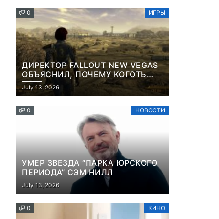
КОНТЕНТА И СОЦСЕТЕЙ
0
ИГРЫ
ДИРЕКТОР FALLOUT NEW VEGAS
ОБЪЯСНИЛ, ПОЧЕМУ КОГОТЬ
СМЕРТИ У КАРЬЕРА НАМЕРЕННО
July 13, 2026
СНОСИТ ВАМ ГОЛОВУ
0
НОВОСТИ
УМЕР ЗВЕЗДА “ПАРКА ЮРСКОГО
ПЕРИОДА” СЭМ НИЛЛ
July 13, 2026
0
КИНО