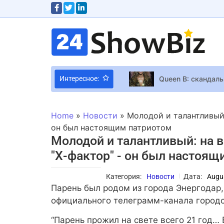
Queen B: скандал
Интересное:
“The Boy and The 
Меган Фокс выходи
Home
»
Новости
»
Молодой и талантливый:
Блогер нашел баг 
он был настоящим патриотом
Молодой и талантливый: на в
Новые подробности
"Х-фактор" - он был настоя
Алеку Болдуину с
Классическую “Гот
Категория:
Новости
Дата:
Augu
Наконец-то вернул
Парень был родом из города Энергодар, 
Михаил Поплавский
официального телеграмм-канала городс
Битва шляпок: ко
“Парень прожил на свете всего 21 год…