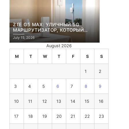
ZTE G5 MAX: УЛИЧНЫЙ 5G
МАРШРУТИЗАТОР, КОТОРЫЙ
ПЕРЕЖИВЕТ И ЛЮТУЮ ЗИМУ, И
July 15, 2026
ЖАРКОЕ ЛЕТО
August 2026
M
T
W
T
F
S
S
1
2
3
4
5
6
7
8
9
10
11
12
13
14
15
16
17
18
19
20
21
22
23