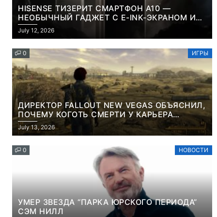
HISENSE ТИЗЕРИТ СМАРТФОН A10 —
НЕОБЫЧНЫЙ ГАДЖЕТ С E-INK-ЭКРАНОМ И
СЪЕМНОЙ LCD-ПАНЕЛЬЮ ДЛЯ ЦВЕТНОГО
July 12, 2026
КОНТЕНТА И СОЦСЕТЕЙ
0
ИГРЫ
ДИРЕКТОР FALLOUT NEW VEGAS ОБЪЯСНИЛ,
ПОЧЕМУ КОГОТЬ СМЕРТИ У КАРЬЕРА
НАМЕРЕННО СНОСИТ ВАМ ГОЛОВУ
July 13, 2026
0
НОВОСТИ
УМЕР ЗВЕЗДА “ПАРКА ЮРСКОГО ПЕРИОДА”
СЭМ НИЛЛ