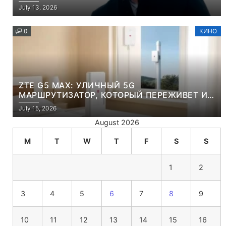
July 13, 2026
0
КИНО
ZTE G5 MAX: УЛИЧНЫЙ 5G
МАРШРУТИЗАТОР, КОТОРЫЙ ПЕРЕЖИВЕТ И
ЛЮТУЮ ЗИМУ, И ЖАРКОЕ ЛЕТО
July 15, 2026
August 2026
M
T
W
T
F
S
S
1
2
3
4
5
6
7
8
9
10
11
12
13
14
15
16