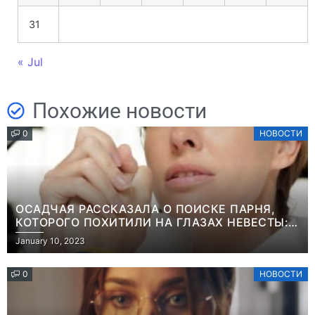
31
« Jul
Похожие новости
0
НОВОСТИ
ОСАДЧАЯ РАССКАЗАЛА О ПОИСКЕ ПАРНЯ,
КОТОРОГО ПОХИТИЛИ НА ГЛАЗАХ НЕВЕСТЫ:
“ОН ВЕСЬ УДАР ПРИНЯЛ НА СЕБЯ”
January 10, 2023
0
НОВОСТИ