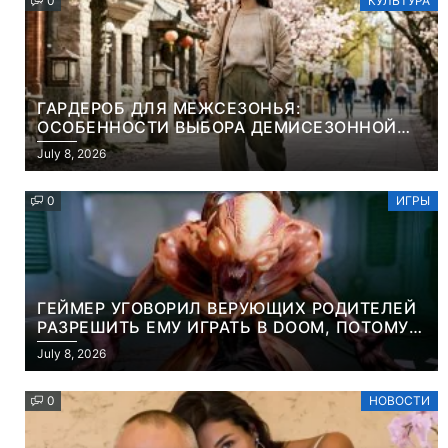
0
КУЛЬТУРА
ГАРДЕРОБ ДЛЯ МЕЖСЕЗОНЬЯ:
ОСОБЕННОСТИ ВЫБОРА ДЕМИСЕЗОННОЙ
ПАРКИ И ЭЛЕГАНТНОГО ЖЕНСКОГО ПЛАЩА
July 8, 2026
0
ИГРЫ
ГЕЙМЕР УГОВОРИЛ ВЕРУЮЩИХ РОДИТЕЛЕЙ
РАЗРЕШИТЬ ЕМУ ИГРАТЬ В DOOM, ПОТОМУ
ЧТО ЭТО ХРИСТИАНСКАЯ ИГРА ПРО
July 8, 2026
УБИЙСТВО ДЕМОНОВ
0
НОВОСТИ