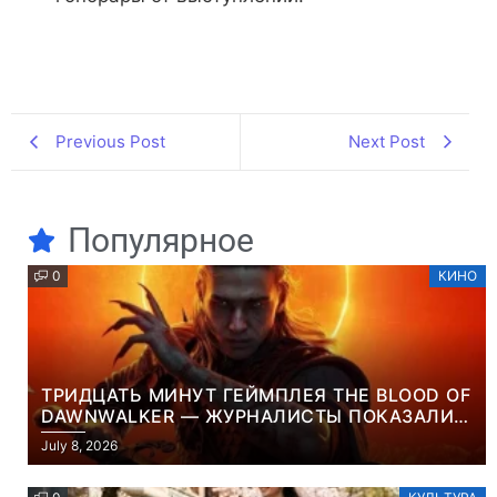
Previous Post
Next Post
Популярное
0
КИНО
ТРИДЦАТЬ МИНУТ ГЕЙМПЛЕЯ THE BLOOD OF
DAWNWALKER — ЖУРНАЛИСТЫ ПОКАЗАЛИ
НАЧАЛО НОВОЙ ИГРЫ ОТ ВЕТЕРАНОВ CD
July 8, 2026
PROJEKT RED