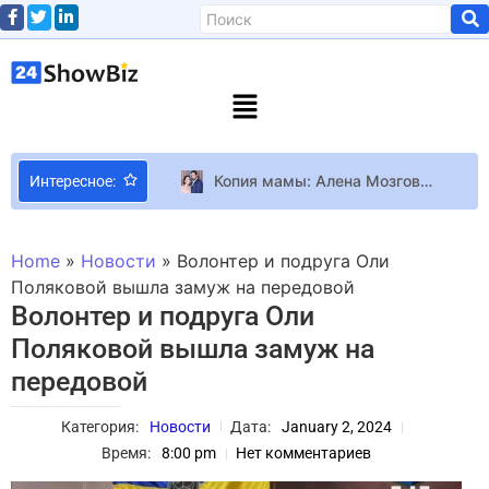
Копия мамы: Алена Мозговая показала подросшую дочь от Аксельрода
Интересное:
Послушать живую музыку или посмотреть спектакль? Куда сходить в Одессе в январе 2024 — культурный дайджест от Вікон
Елена Тополя о разводе: Возможно, это какой-то период. Посмотрим
Home
»
Новости
»
Волонтер и подруга Оли
Директор Xbox утверждает, что Gears of War: E-Day и Clockwork Revolution останутся эксклюзивами, несмотря на слухи об обратном
Поляковой вышла замуж на передовой
Волонтер и подруга Оли
Вышел тизер последнего эпизода Атаки титанов
Поляковой вышла замуж на
Холли Берри и Кейли Куоко отказались от пуховиков ради этой гладкой куртки, которая сделает любой наряд гармоничным
передовой
Прощай, ADVTR, привет, ELMNT: Crosscamp перетряхивает линейку кемперов
Rockstar анонсировала летнее обновление для GTA Online и раскрыла очередные бонусы ночных клубов
Категория:
Новости
Дата:
January 2, 2024
Suicide Squad: Kill the Justice League Боевой пропуск Suicide Squad: Kill the Justice League содержит только косметические предметы
Время:
8:00 pm
Нет комментариев
Топ-5 небанальных фильмов на выходные