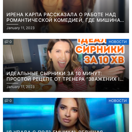
ИРЕНА КАРПА РАССКАЗАЛА О РАБОТЕ НАД
РОМАНТИЧЕСКОЙ КОМЕДИЕЙ, ГДЕ МИШИНА В
РОЛИ МАТЕРИ-ОДИНОЧКИ
January 11, 2023
0
НОВОСТИ
ИДЕАЛЬНЫЕ СЫРНИКИ ЗА 10 МИНУТ:
ПРОСТОЙ РЕЦЕПТ ОТ ТРЕНЕРА “ЗВАЖЕНИХ І
ЩАСЛИВИХ” АНИТЫ ЛУЦЕНКО
January 11, 2023
0
НОВОСТИ