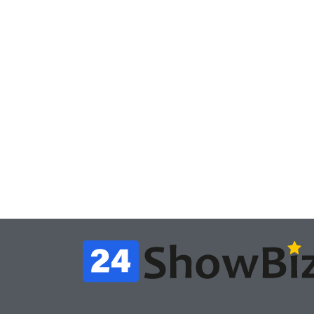
Игры
Гол
Игры
Новичок-геймер
ори
попросил помочь найти
сце
видеокарту в его ПК –
за 
её там просто нет
год
July 4, 2026
24sbadmin
24sba