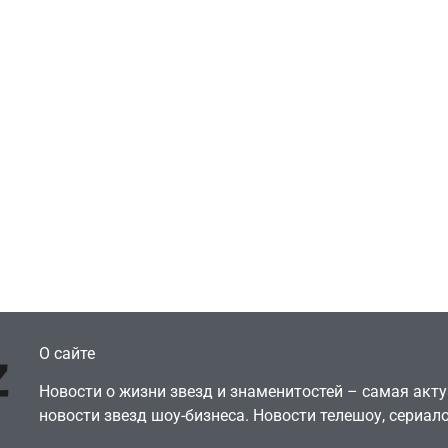
Игры
ливуд скупает
Милли Бобби Бра
гинальные
ждёт GTA 6, чтоб
нарии – 44 сделки
играть как
год против 11 двумя
законопослушный
ами ранее
горожанин
July 4, 2026
July 4, 2026
dmin
24sbadmin
О сайте
Новости о жизни звезд и знаменитостей – самая ак
новости звезд шоу-бизнеса. Новости телешоу, сериало