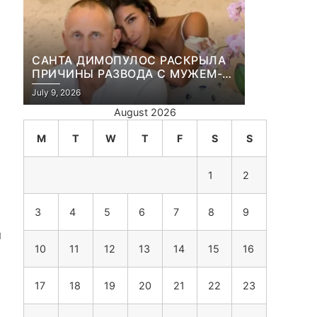
САНТА ДИМОПУЛОС РАСКРЫЛА
ПРИЧИНЫ РАЗВОДА С МУЖЕМ-
БИЗНЕСМЕНОМ
July 9, 2026
August 2026
M
T
W
T
F
S
S
1
2
3
4
5
6
7
8
9
u
10
11
12
13
14
15
16
17
18
19
20
21
22
23