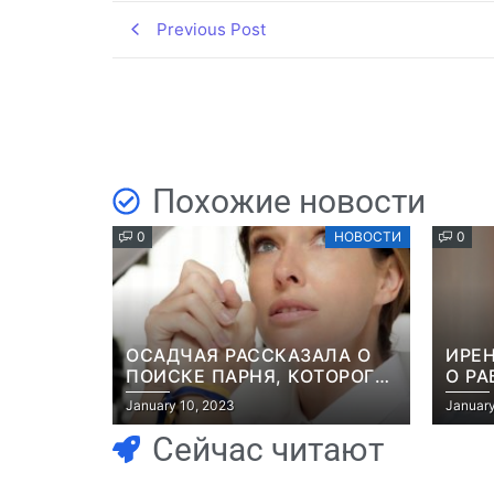
Previous Post
Похожие новости
0
НОВОСТИ
0
ОСАДЧАЯ РАССКАЗАЛА О
ИРЕН
ПОИСКЕ ПАРНЯ, КОТОРОГО
О РА
ПОХИТИЛИ НА ГЛАЗАХ
РОМ
January 10, 2023
January
НЕВЕСТЫ: “ОН ВЕСЬ УДАР
КОМЕ
ПРИНЯЛ НА СЕБЯ”
РОЛ
Сейчас читают