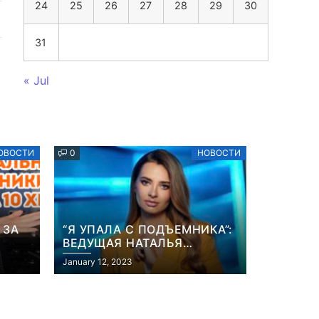
24
25
26
27
28
29
30
31
« Jul
ОВОСТИ
0
НОВОСТИ
 ЗА
“Я УПАЛА С ПОДЪЕМНИКА”:
ВЕДУЩАЯ НАТАЛЬЯ
ОСТРОВСКАЯ РАССКАЗАЛА
January 12, 2023
ИХ”
О НЕПРИЯТНОМ
ИНЦИДЕНТЕ В ЗИМНИХ
КАРПАТАХ