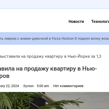
Новости
Технолог
ть ливреи с аниме-девочкой в Forza Horizon 6 поднял волну во
азобраться, почему “геймерские” кресла с дизайном гоночног
выставила на продажу квартиру в Нью-Йорке за 1,3
ивой биокомпьютер из грибов Информация
вила на продажу квартиру в Нью-
ач Дмитрий Удовиченко победил на музыкальном конкурсе име
аров
фициально рассталась с Владимиром Ращуком, который ей изм
 перешли рубеж в 30 миллионов
ary 22, 2024
Время:
5:00 am
Нет комментариев
откровенной фотосессии
сь как карточный домик”: история спасения мальчика из дома
 Тейлор Свифт