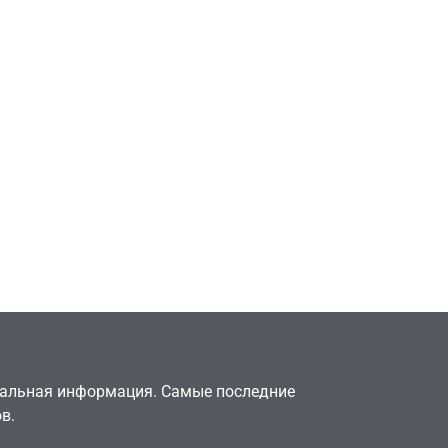
Игры
ун
Разработчики GTA 6
ы
обвинили Rockstar в
использовании бонусов
как инструмента
давления
July 4, 2026
24sbadmin
туальная информация. Самые последние
в.