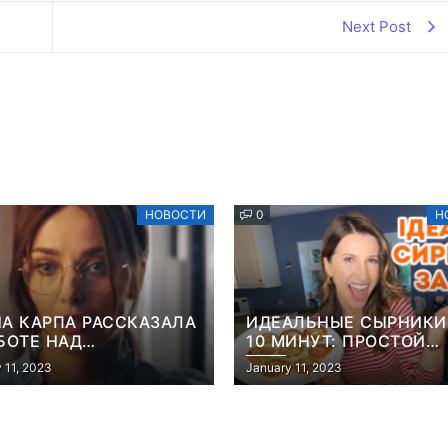
Next Post
НОВОСТИ
0
Н
А КАРПА РАССКАЗАЛА
ИДЕАЛЬНЫЕ СЫРНИКИ
БОТЕ НАД
10 МИНУТ: ПРОСТОЙ
АНТИЧЕСКОЙ
РЕЦЕПТ ОТ ТРЕНЕРА
 11, 2023
January 11, 2023
ДИЕЙ, ГДЕ МИШИНА В
“ЗВАЖЕНИХ І ЩАСЛИВ
И МАТЕРИ-ОДИНОЧКИ
АНИТЫ ЛУЦЕНКО