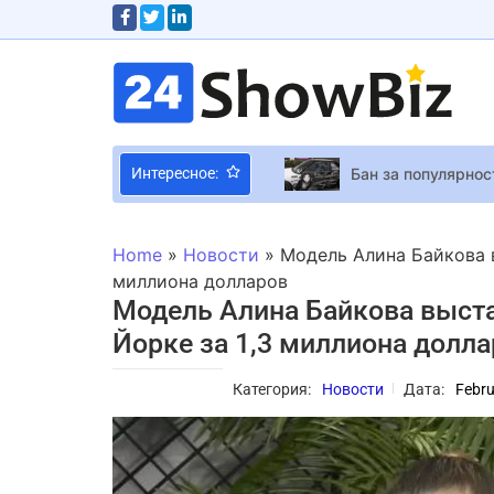
Бан за популярнос
Интересное:
Игроки пытаются р
Home
»
Новости
»
Модель Алина Байкова 
Ученые создали ж
миллиона долларов
Модель Алина Байкова выста
Украинский скрип
Йорке за 1,3 миллиона долл
Виктория Билан о
Sony Продажи PS5
Категория:
Новости
Дата:
Febru
Бейонсе в новой 
“Квартира сложила
Любимые мужчины