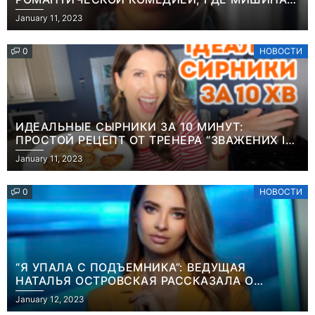
РОЛИ МАТЕРИ-ОДИНОЧКИ
January 11, 2023
0
НОВОСТИ
ИДЕАЛЬНЫЕ СЫРНИКИ ЗА 10 МИНУТ:
ПРОСТОЙ РЕЦЕПТ ОТ ТРЕНЕРА “ЗВАЖЕНИХ І
ЩАСЛИВИХ” АНИТЫ ЛУЦЕНКО
January 11, 2023
0
НОВОСТИ
“Я УПАЛА С ПОДЪЕМНИКА”: ВЕДУЩАЯ
НАТАЛЬЯ ОСТРОВСКАЯ РАССКАЗАЛА О
Новости
Игры
НЕПРИЯТНОМ ИНЦИДЕНТЕ В ЗИМНИХ
January 12, 2023
Победительница
Геймеры
КАРПАТАХ