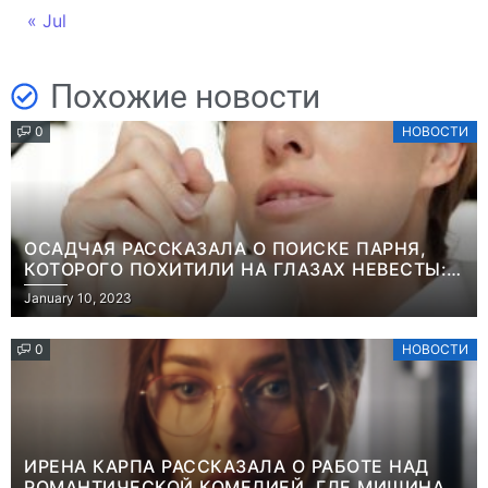
« Jul
Похожие новости
0
НОВОСТИ
ОСАДЧАЯ РАССКАЗАЛА О ПОИСКЕ ПАРНЯ,
КОТОРОГО ПОХИТИЛИ НА ГЛАЗАХ НЕВЕСТЫ:
“ОН ВЕСЬ УДАР ПРИНЯЛ НА СЕБЯ”
January 10, 2023
0
НОВОСТИ
ИРЕНА КАРПА РАССКАЗАЛА О РАБОТЕ НАД
РОМАНТИЧЕСКОЙ КОМЕДИЕЙ, ГДЕ МИШИНА В