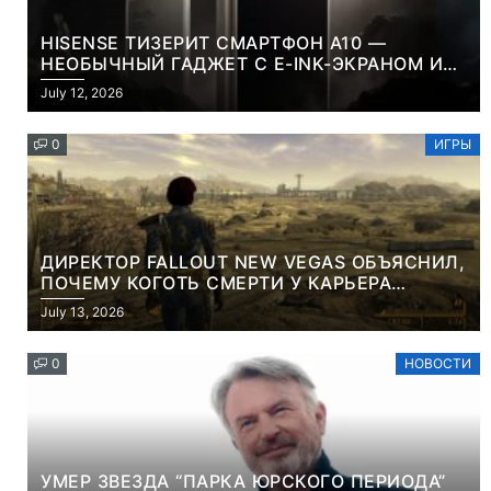
HISENSE ТИЗЕРИТ СМАРТФОН A10 —
НЕОБЫЧНЫЙ ГАДЖЕТ С E-INK-ЭКРАНОМ И
СЪЕМНОЙ LCD-ПАНЕЛЬЮ ДЛЯ ЦВЕТНОГО
July 12, 2026
КОНТЕНТА И СОЦСЕТЕЙ
0
ИГРЫ
ДИРЕКТОР FALLOUT NEW VEGAS ОБЪЯСНИЛ,
ПОЧЕМУ КОГОТЬ СМЕРТИ У КАРЬЕРА
НАМЕРЕННО СНОСИТ ВАМ ГОЛОВУ
July 13, 2026
0
НОВОСТИ
УМЕР ЗВЕЗДА “ПАРКА ЮРСКОГО ПЕРИОДА”