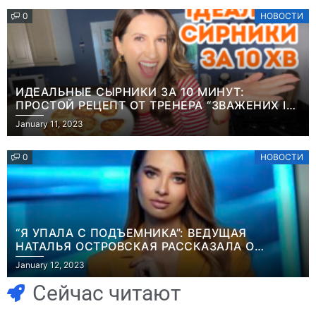
0
НОВОСТИ
ИДЕАЛЬНЫЕ СЫРНИКИ ЗА 10 МИНУТ:
ПРОСТОЙ РЕЦЕПТ ОТ ТРЕНЕРА “ЗВАЖЕНИХ І
ЩАСЛИВИХ” АНИТЫ ЛУЦЕНКО
January 11, 2023
0
НОВОСТИ
“Я УПАЛА С ПОДЪЕМНИКА”: ВЕДУЩАЯ
НАТАЛЬЯ ОСТРОВСКАЯ РАССКАЗАЛА О
Игры
НЕПРИЯТНОМ ИНЦИДЕНТЕ В ЗИМНИХ
January 12, 2023
Голливуд
КАРПАТАХ
Игры
Новичок-геймер
скупает
Сейчас читают
попросил помочь
оригинальные