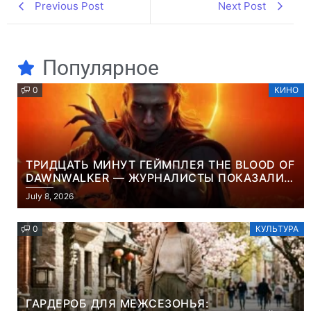
Previous Post
Next Post
Популярное
0
КИНО
ТРИДЦАТЬ МИНУТ ГЕЙМПЛЕЯ THE BLOOD OF
DAWNWALKER — ЖУРНАЛИСТЫ ПОКАЗАЛИ
НАЧАЛО НОВОЙ ИГРЫ ОТ ВЕТЕРАНОВ CD
July 8, 2026
PROJEKT RED
0
КУЛЬТУРА
ГАРДЕРОБ ДЛЯ МЕЖСЕЗОНЬЯ: