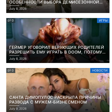
ОСОБЕННОСТИ ВЫБОРА ДЕМИСЕЗОННОЙ
ПАРКИ И ЭЛЕГАНТНОГО ЖЕНСКОГО ПЛАЩА
July 8, 2026
0
ИГРЫ
ГЕЙМЕР УГОВОРИЛ ВЕРУЮЩИХ РОДИТЕЛЕЙ
РАЗРЕШИТЬ ЕМУ ИГРАТЬ В DOOM, ПОТОМУ
ЧТО ЭТО ХРИСТИАНСКАЯ ИГРА ПРО
July 8, 2026
УБИЙСТВО ДЕМОНОВ
0
НОВОСТИ
САНТА ДИМОПУЛОС РАСКРЫЛА ПРИЧИНЫ
РАЗВОДА С МУЖЕМ-БИЗНЕСМЕНОМ
July 9, 2026