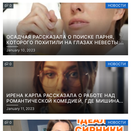
0
НОВОСТИ
ОСАДЧАЯ РАССКАЗАЛА О ПОИСКЕ ПАРНЯ,
КОТОРОГО ПОХИТИЛИ НА ГЛАЗАХ НЕВЕСТЫ:
“ОН ВЕСЬ УДАР ПРИНЯЛ НА СЕБЯ”
January 10, 2023
0
НОВОСТИ
ИРЕНА КАРПА РАССКАЗАЛА О РАБОТЕ НАД
РОМАНТИЧЕСКОЙ КОМЕДИЕЙ, ГДЕ МИШИНА В
РОЛИ МАТЕРИ-ОДИНОЧКИ
January 11, 2023
0
НОВОСТИ