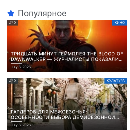
Популярное
0
КИНО
ТРИДЦАТЬ МИНУТ ГЕЙМПЛЕЯ THE BLOOD OF
DAWNWALKER — ЖУРНАЛИСТЫ ПОКАЗАЛИ
НАЧАЛО НОВОЙ ИГРЫ ОТ ВЕТЕРАНОВ CD
July 8, 2026
PROJEKT RED
0
КУЛЬТУРА
ГАРДЕРОБ ДЛЯ МЕЖСЕЗОНЬЯ:
ОСОБЕННОСТИ ВЫБОРА ДЕМИСЕЗОННОЙ
ПАРКИ И ЭЛЕГАНТНОГО ЖЕНСКОГО ПЛАЩА
July 8, 2026