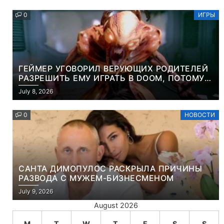
0
ИГРЫ
ГЕЙМЕР УГОВОРИЛ ВЕРУЮЩИХ РОДИТЕЛЕЙ
РАЗРЕШИТЬ ЕМУ ИГРАТЬ В DOOM, ПОТОМУ
ЧТО ЭТО ХРИСТИАНСКАЯ ИГРА ПРО
July 8, 2026
УБИЙСТВО ДЕМОНОВ
0
НОВОСТИ
САНТА ДИМОПУЛОС РАСКРЫЛА ПРИЧИНЫ
РАЗВОДА С МУЖЕМ-БИЗНЕСМЕНОМ
July 9, 2026
August 2026
M
T
W
T
F
S
S