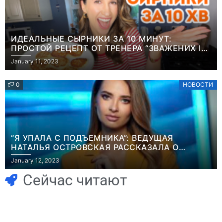
ИДЕАЛЬНЫЕ СЫРНИКИ ЗА 10 МИНУТ:
ПРОСТОЙ РЕЦЕПТ ОТ ТРЕНЕРА “ЗВАЖЕНИХ І
ЩАСЛИВИХ” АНИТЫ ЛУЦЕНКО
January 11, 2023
0
НОВОСТИ
“Я УПАЛА С ПОДЪЕМНИКА”: ВЕДУЩАЯ
НАТАЛЬЯ ОСТРОВСКАЯ РАССКАЗАЛА О
Игры
НЕПРИЯТНОМ ИНЦИДЕНТЕ В ЗИМНИХ
January 12, 2023
Голливуд
КАРПАТАХ
Игры
Новичок-геймер
скупает
Сейчас читают
попросил помочь
оригинальные
найти
сценарии – 44
видеокарту в его
сделки за год