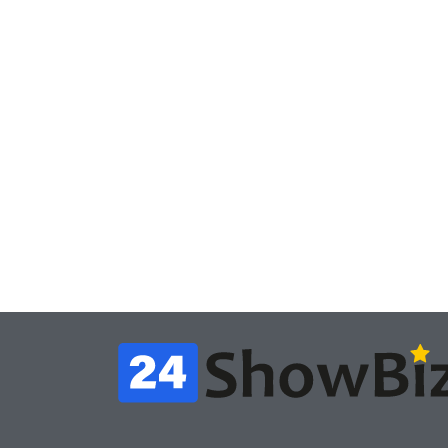
Игры
Игры
Геймеры отменяют
Нов
подписку PS Plus в знак
поп
протеста против
вид
цифрового будущего
её 
July 4, 2026
24sbadmin
24sba