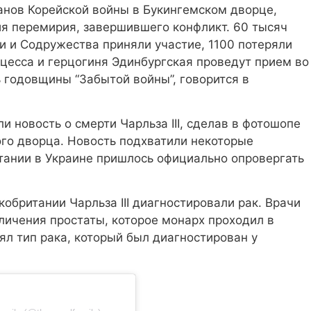
анов Корейской войны в Букингемском дворце,
ия перемирия, завершившего конфликт. 60 тысяч
и и Содружества приняли участие, 1100 потеряли
цесса и герцогиня Эдинбургская проведут прием во
ь годовщины “Забытой войны”, говорится в
 новость о смерти Чарльза III, сделав в фотошопе
ого дворца. Новость подхватили некоторые
тании в Украине пришлось официально опровергать
кобритании Чарльза III диагностировали рак. Врачи
личения простаты, которое монарх проходил в
ял тип рака, который был диагностирован у