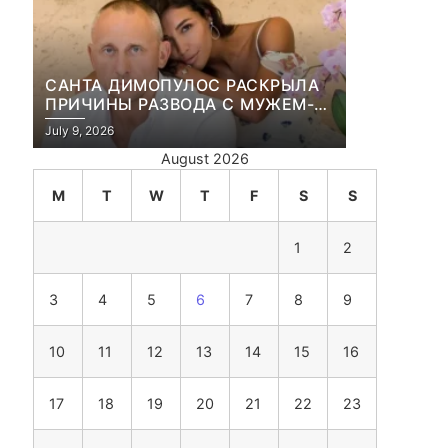
САНТА ДИМОПУЛОС РАСКРЫЛА
ПРИЧИНЫ РАЗВОДА С МУЖЕМ-
БИЗНЕСМЕНОМ
July 9, 2026
August 2026
M
T
W
T
F
S
S
1
2
3
4
5
6
7
8
9
10
11
12
13
14
15
16
17
18
19
20
21
22
23