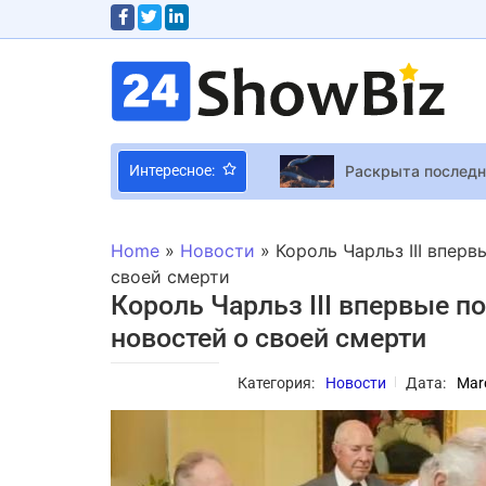
Раскрыта последня
Интересное:
Новые симпатичны
Home
»
Новости
»
Король Чарльз III впер
Aquaman and the 
своей смерти
Король Чарльз III впервые п
Stray Gods Музыка
новостей о своей смерти
Игроки Cyberpunk
Один совет по Wor
Категория:
Новости
Дата:
Mar
Селин Дион возвр
Полякова отреагир
“Бумбокс”, Кажанна