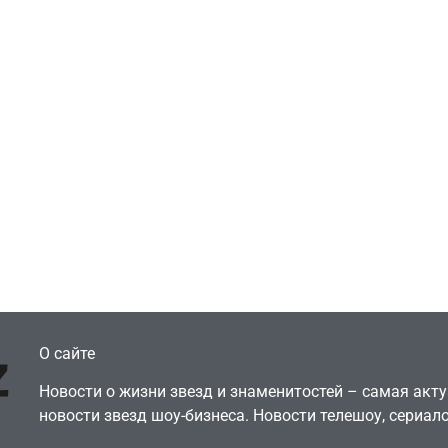
Игры
Голливуд скупает
ичок-геймер
оригинальные
росил помочь найти
сценарии – 44 сд
еокарту в его ПК –
за год против 11 
там просто нет
годами ранее
July 4, 2026
July 4, 2026
dmin
24sbadmin
О сайте
Новости о жизни звезд и знаменитостей – самая ак
новости звезд шоу-бизнеса. Новости телешоу, сериало