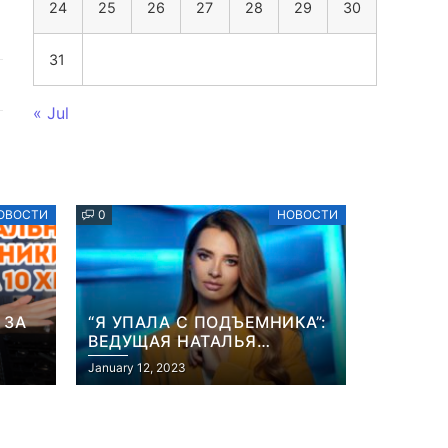
24
25
26
27
28
29
30
31
« Jul
ОВОСТИ
0
НОВОСТИ
 ЗА
“Я УПАЛА С ПОДЪЕМНИКА”:
ВЕДУЩАЯ НАТАЛЬЯ
ОСТРОВСКАЯ РАССКАЗАЛА
January 12, 2023
ИХ”
О НЕПРИЯТНОМ
ИНЦИДЕНТЕ В ЗИМНИХ
КАРПАТАХ