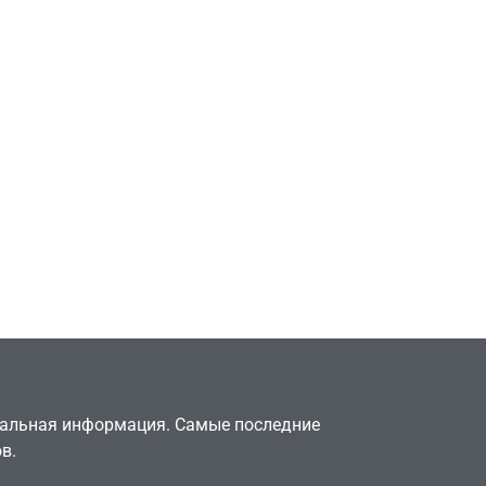
Игры
Милли Бобби Браун
ждёт GTA 6, чтобы
елки
играть как
двумя
законопослушный
горожанин
July 4, 2026
24sbadmin
туальная информация. Самые последние
в.