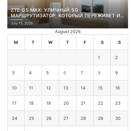
ZTE G5 MAX: УЛИЧНЫЙ 5G
МАРШРУТИЗАТОР, КОТОРЫЙ ПЕРЕЖИВЕТ И
ЛЮТУЮ ЗИМУ, И ЖАРКОЕ ЛЕТО
July 15, 2026
August 2026
M
T
W
T
F
S
S
1
2
3
4
5
6
7
8
9
10
11
12
13
14
15
16
17
18
19
20
21
22
23
24
25
26
27
28
29
30