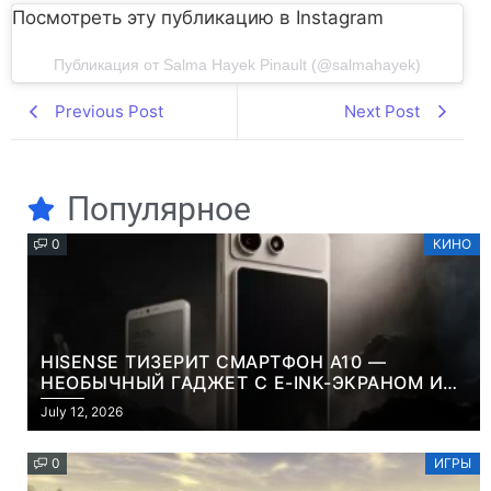
Посмотреть эту публикацию в Instagram
Публикация от Salma Hayek Pinault (@salmahayek)
Previous Post
Next Post
Популярное
0
КИНО
HISENSE ТИЗЕРИТ СМАРТФОН A10 —
НЕОБЫЧНЫЙ ГАДЖЕТ С E-INK-ЭКРАНОМ И
СЪЕМНОЙ LCD-ПАНЕЛЬЮ ДЛЯ ЦВЕТНОГО
July 12, 2026
КОНТЕНТА И СОЦСЕТЕЙ
0
ИГРЫ