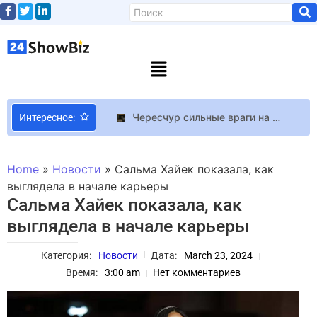
Чересчур сильные враги на стартовой локации Destiny были вдохновлены Dark Souls – дизайнеру пришлось объяснять коллегам, что это не баг
Интересное:
Ubisoft Том Хендерсон прогнозирует новую часть Ghost Recon в 2025 году
Притянет деньги, словно магнит: мольфар Гордеев рассказал про ритуал, который привлекает богатство
Home
»
Новости
»
Сальма Хайек показала, как
Иво Бобул ответил на критику, что он не пришел на похороны Степана Гиги
выглядела в начале карьеры
Сальма Хайек показала, как
В разработке находится Dragontwin – масштабная RPG с драконами, разрушаемыми королевствами и эпическими сражениями
выглядела в начале карьеры
“Барби”, “Индиана Джонс и реликвия судьбы”: СМИ рассказали, какие блокбастеры могут показать на Каннском фестивале-2023
Личная жизнь в тайне: почему Кошмал, Мартыновская, Астафьева скрывают своих любимых
Категория:
Новости
Дата:
March 23, 2024
Актер Тарас Цымбалюк стал участником ДТП возле ЖК в Киеве
Время:
3:00 am
Нет комментариев
Звезда сериала “Леденящее душу приключения Сабрины” Чэнс Пердомо погиб в автокатастрофе
Ксоша Рокмор сыграет вместе с Энтони Маки в новой части “Капитана Америки”