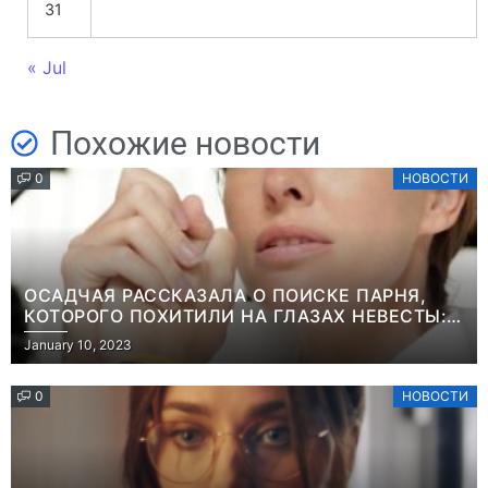
31
« Jul
Похожие новости
0
НОВОСТИ
ОСАДЧАЯ РАССКАЗАЛА О ПОИСКЕ ПАРНЯ,
КОТОРОГО ПОХИТИЛИ НА ГЛАЗАХ НЕВЕСТЫ:
“ОН ВЕСЬ УДАР ПРИНЯЛ НА СЕБЯ”
January 10, 2023
0
НОВОСТИ