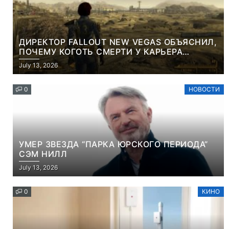
ДИРЕКТОР FALLOUT NEW VEGAS ОБЪЯСНИЛ,
ПОЧЕМУ КОГОТЬ СМЕРТИ У КАРЬЕРА
НАМЕРЕННО СНОСИТ ВАМ ГОЛОВУ
July 13, 2026
0
НОВОСТИ
УМЕР ЗВЕЗДА “ПАРКА ЮРСКОГО ПЕРИОДА”
СЭМ НИЛЛ
July 13, 2026
0
КИНО