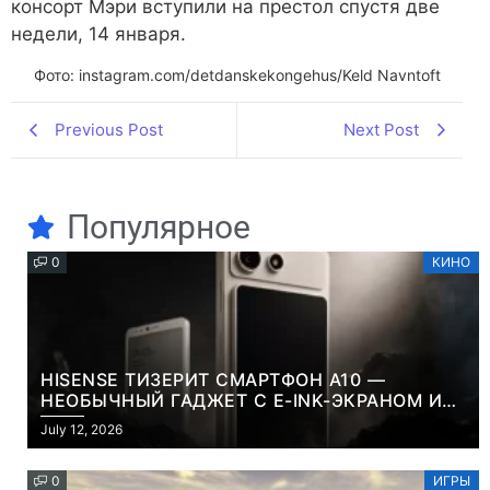
консорт Мэри вступили на престол спустя две
недели, 14 января.
Фото: instagram.com/detdanskekongehus/Keld Navntoft
Previous Post
Next Post
Популярное
0
КИНО
HISENSE ТИЗЕРИТ СМАРТФОН A10 —
НЕОБЫЧНЫЙ ГАДЖЕТ С E-INK-ЭКРАНОМ И
СЪЕМНОЙ LCD-ПАНЕЛЬЮ ДЛЯ ЦВЕТНОГО
July 12, 2026
КОНТЕНТА И СОЦСЕТЕЙ
0
ИГРЫ