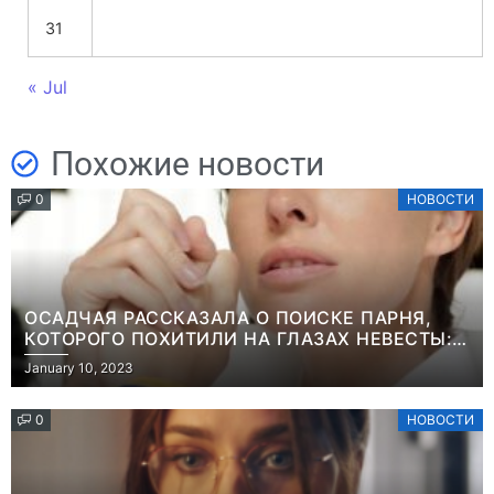
31
« Jul
Похожие новости
0
НОВОСТИ
ОСАДЧАЯ РАССКАЗАЛА О ПОИСКЕ ПАРНЯ,
КОТОРОГО ПОХИТИЛИ НА ГЛАЗАХ НЕВЕСТЫ:
“ОН ВЕСЬ УДАР ПРИНЯЛ НА СЕБЯ”
January 10, 2023
0
НОВОСТИ