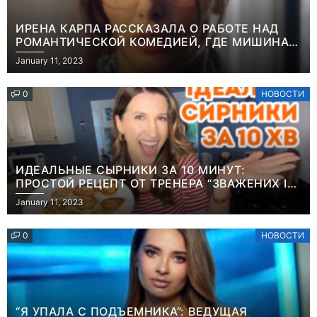
ИРЕНА КАРПА РАССКАЗАЛА О РАБОТЕ НАД
РОМАНТИЧЕСКОЙ КОМЕДИЕЙ, ГДЕ МИШИНА В
РОЛИ МАТЕРИ-ОДИНОЧКИ
January 11, 2023
0
НОВОСТИ
ИДЕАЛЬНЫЕ СЫРНИКИ ЗА 10 МИНУТ:
ПРОСТОЙ РЕЦЕПТ ОТ ТРЕНЕРА “ЗВАЖЕНИХ І
ЩАСЛИВИХ” АНИТЫ ЛУЦЕНКО
January 11, 2023
0
НОВОСТИ
“Я УПАЛА С ПОДЪЕМНИКА”: ВЕДУЩАЯ