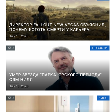
ДИРЕКТОР FALLOUT NEW VEGAS ОБЪЯСНИЛ,
ПОЧЕМУ КОГОТЬ СМЕРТИ У КАРЬЕРА
НАМЕРЕННО СНОСИТ ВАМ ГОЛОВУ
July 13, 2026
0
НОВОСТИ
УМЕР ЗВЕЗДА “ПАРКА ЮРСКОГО ПЕРИОДА”
СЭМ НИЛЛ
July 13, 2026
0
КИНО