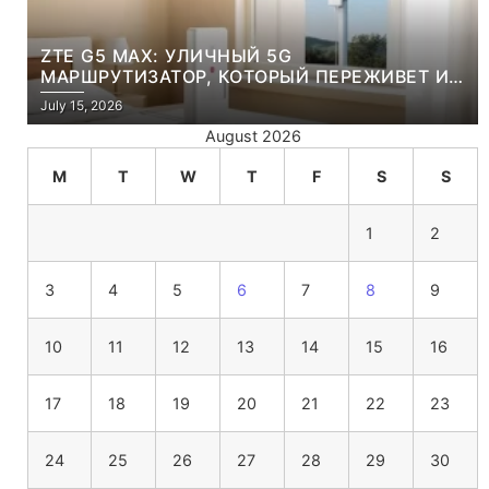
ZTE G5 MAX: УЛИЧНЫЙ 5G
МАРШРУТИЗАТОР, КОТОРЫЙ ПЕРЕЖИВЕТ И
ЛЮТУЮ ЗИМУ, И ЖАРКОЕ ЛЕТО
July 15, 2026
August 2026
M
T
W
T
F
S
S
1
2
3
4
5
6
7
8
9
10
11
12
13
14
15
16
17
18
19
20
21
22
23
24
25
26
27
28
29
30