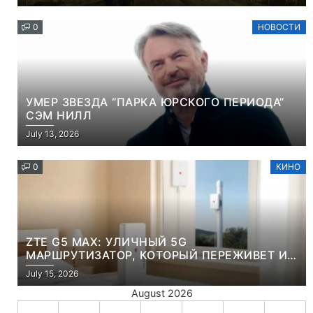
0
НОВОСТИ
УМЕР ЗВЕЗДА “ПАРКА ЮРСКОГО ПЕРИОДА”
СЭМ НИЛЛ
July 13, 2026
0
КИНО
ZTE G5 MAX: УЛИЧНЫЙ 5G
МАРШРУТИЗАТОР, КОТОРЫЙ ПЕРЕЖИВЕТ И
ЛЮТУЮ ЗИМУ, И ЖАРКОЕ ЛЕТО
July 15, 2026
August 2026