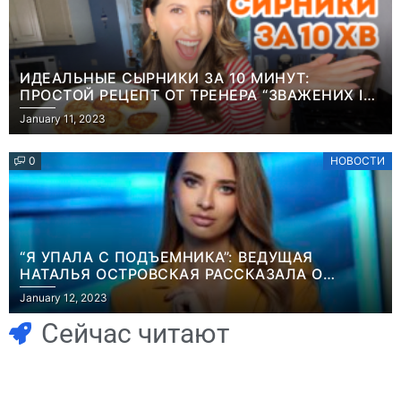
ИДЕАЛЬНЫЕ СЫРНИКИ ЗА 10 МИНУТ:
ПРОСТОЙ РЕЦЕПТ ОТ ТРЕНЕРА “ЗВАЖЕНИХ І
ЩАСЛИВИХ” АНИТЫ ЛУЦЕНКО
January 11, 2023
0
НОВОСТИ
“Я УПАЛА С ПОДЪЕМНИКА”: ВЕДУЩАЯ
НАТАЛЬЯ ОСТРОВСКАЯ РАССКАЗАЛА О
Игры
НЕПРИЯТНОМ ИНЦИДЕНТЕ В ЗИМНИХ
January 12, 2023
Часть геймеров
КАРПАТАХ
Игры
В Rust теперь
считает, что мы
Сейчас читают
можно снять
сами похоронили
квартиру и
физические
открыть магазин
копии, а теперь