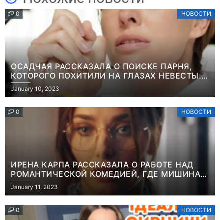
0
НОВОСТИ
ОСАДЧАЯ РАССКАЗАЛА О ПОИСКЕ ПАРНЯ,
КОТОРОГО ПОХИТИЛИ НА ГЛАЗАХ НЕВЕСТЫ:
“ОН ВЕСЬ УДАР ПРИНЯЛ НА СЕБЯ”
January 10, 2023
0
НОВОСТИ
ИРЕНА КАРПА РАССКАЗАЛА О РАБОТЕ НАД
РОМАНТИЧЕСКОЙ КОМЕДИЕЙ, ГДЕ МИШИНА В
РОЛИ МАТЕРИ-ОДИНОЧКИ
January 11, 2023
0
НОВОСТИ