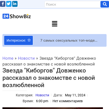
7 самых сексуальных топ-моделей в купальниках
Интересное:
Директор Fallout New Vegas объяснил, почему коготь смерти у Карьера намеренно сносит вам голову
52-летняя Линда Евангелиста впервые стала бабушкой
Home
»
Новости
»
Звезда “Киборгов” Довженко
Настоящая жизнь средневековой принцессы в трейлере адвенчуры Elflock
рассказал о знакомстве с новой возлюбленной
Звезда "Киборгов" Довженко
Мэнди Мур признается, что чувствует «определенную грусть», зная, что «покончила с рождением детей»
рассказал о знакомстве с новой
Орландо Блум и Миранда Керр снова вместе?
возлюбленной
Alyona Alyona и Jerry Heil — Teresa & Maria: о чем песня нацотбора на Евровидения 2024 и прогнозы букмекеров о победе
Эрик Барон заявил, что Stardew Valley и Haunted Chocolatier никогда не будут использовать ИИ
Категория:
Новости
Дата:
May 11, 2024
Сооснователь Raven Software уходит на пенсию после 36 лет работы в студии
Время:
6:00 pm
Нет комментариев
Игрок No Man’s Sky нашёл планету с острыми горами и пропастями до уровня воды