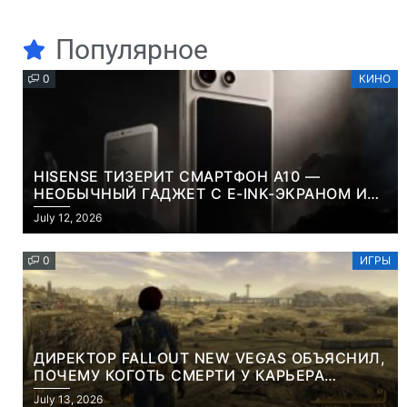
Популярное
0
КИНО
HISENSE ТИЗЕРИТ СМАРТФОН A10 —
НЕОБЫЧНЫЙ ГАДЖЕТ С E-INK-ЭКРАНОМ И
СЪЕМНОЙ LCD-ПАНЕЛЬЮ ДЛЯ ЦВЕТНОГО
July 12, 2026
КОНТЕНТА И СОЦСЕТЕЙ
0
ИГРЫ
ДИРЕКТОР FALLOUT NEW VEGAS ОБЪЯСНИЛ,
ПОЧЕМУ КОГОТЬ СМЕРТИ У КАРЬЕРА
НАМЕРЕННО СНОСИТ ВАМ ГОЛОВУ
July 13, 2026