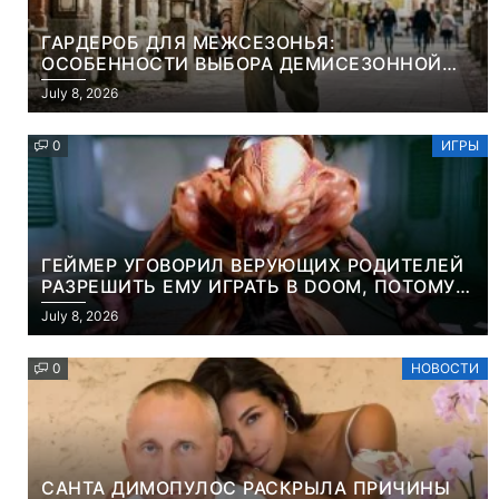
ГАРДЕРОБ ДЛЯ МЕЖСЕЗОНЬЯ:
ОСОБЕННОСТИ ВЫБОРА ДЕМИСЕЗОННОЙ
ПАРКИ И ЭЛЕГАНТНОГО ЖЕНСКОГО ПЛАЩА
July 8, 2026
0
ИГРЫ
ГЕЙМЕР УГОВОРИЛ ВЕРУЮЩИХ РОДИТЕЛЕЙ
РАЗРЕШИТЬ ЕМУ ИГРАТЬ В DOOM, ПОТОМУ
ЧТО ЭТО ХРИСТИАНСКАЯ ИГРА ПРО
July 8, 2026
УБИЙСТВО ДЕМОНОВ
0
НОВОСТИ
САНТА ДИМОПУЛОС РАСКРЫЛА ПРИЧИНЫ