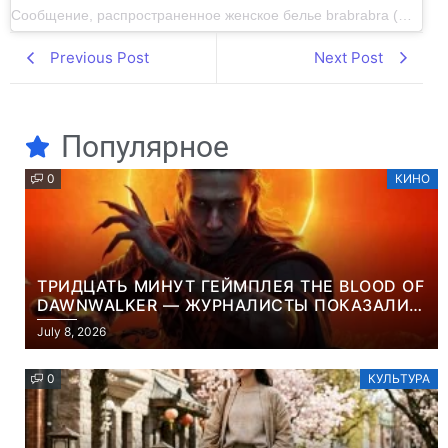
Сообщение, распространенное женское белье brabrabra (@brabrabra.ua)
Previous Post
Next Post
Популярное
0
КИНО
ТРИДЦАТЬ МИНУТ ГЕЙМПЛЕЯ THE BLOOD OF
DAWNWALKER — ЖУРНАЛИСТЫ ПОКАЗАЛИ
НАЧАЛО НОВОЙ ИГРЫ ОТ ВЕТЕРАНОВ CD
July 8, 2026
PROJEKT RED
0
КУЛЬТУРА