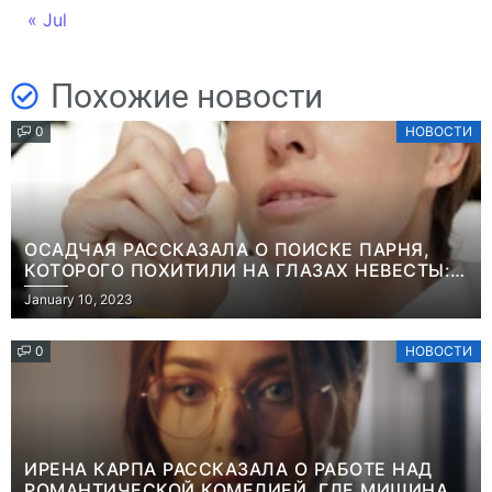
« Jul
Похожие новости
0
НОВОСТИ
ОСАДЧАЯ РАССКАЗАЛА О ПОИСКЕ ПАРНЯ,
КОТОРОГО ПОХИТИЛИ НА ГЛАЗАХ НЕВЕСТЫ:
“ОН ВЕСЬ УДАР ПРИНЯЛ НА СЕБЯ”
January 10, 2023
0
НОВОСТИ
ИРЕНА КАРПА РАССКАЗАЛА О РАБОТЕ НАД
РОМАНТИЧЕСКОЙ КОМЕДИЕЙ, ГДЕ МИШИНА В