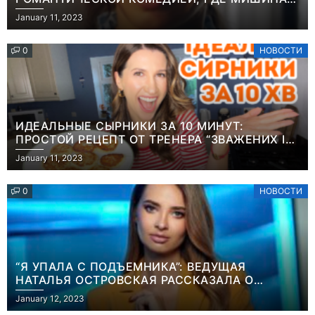
РОЛИ МАТЕРИ-ОДИНОЧКИ
January 11, 2023
0
НОВОСТИ
ИДЕАЛЬНЫЕ СЫРНИКИ ЗА 10 МИНУТ:
ПРОСТОЙ РЕЦЕПТ ОТ ТРЕНЕРА “ЗВАЖЕНИХ І
ЩАСЛИВИХ” АНИТЫ ЛУЦЕНКО
January 11, 2023
0
НОВОСТИ
“Я УПАЛА С ПОДЪЕМНИКА”: ВЕДУЩАЯ
НАТАЛЬЯ ОСТРОВСКАЯ РАССКАЗАЛА О
Игры
НЕПРИЯТНОМ ИНЦИДЕНТЕ В ЗИМНИХ
January 12, 2023
Геймеры
КАРПАТАХ
Игры