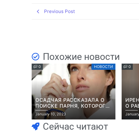
Previous Post
Похожие новости
0
НОВОСТИ
0
ОСАДЧАЯ РАССКАЗАЛА О
ИРЕН
ПОИСКЕ ПАРНЯ, КОТОРОГО
О РА
ПОХИТИЛИ НА ГЛАЗАХ
РОМ
January 10, 2023
January
НЕВЕСТЫ: “ОН ВЕСЬ УДАР
КОМЕ
ПРИНЯЛ НА СЕБЯ”
РОЛ
Сейчас читают