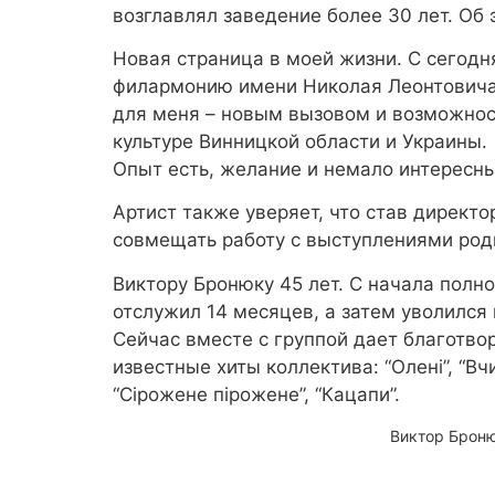
возглавлял заведение более 30 лет. Об 
Новая страница в моей жизни. С сегод
филармонию имени Николая Леонтовича.
для меня – новым вызовом и возможнос
культуре Винницкой области и Украины.
Опыт есть, желание и немало интересны
Артист также уверяет, что став директ
совмещать работу с выступлениями род
Виктору Бронюку 45 лет. С начала полн
отслужил 14 месяцев, а затем уволился
Сейчас вместе с группой дает благотв
известные хиты коллектива: “Олені”, “Вчи
“Сірожене пірожене”, “Кацапи”.
Виктор Броню