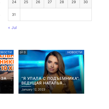
24
25
26
27
28
29
30
31
« Jul
ОВОСТИ
0
НОВОСТИ
 ЗА
“Я УПАЛА С ПОДЪЕМНИКА”:
ВЕДУЩАЯ НАТАЛЬЯ
ОСТРОВСКАЯ РАССКАЗАЛА
January 12, 2023
ИХ”
О НЕПРИЯТНОМ
ИНЦИДЕНТЕ В ЗИМНИХ
КАРПАТАХ