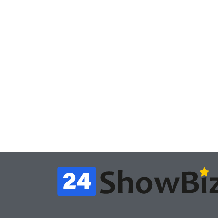
Игры
Игры
Геймеры отменяют
Нов
подписку PS Plus в знак
поп
протеста против
вид
цифрового будущего
её 
July 4, 2026
24sbadmin
24sba