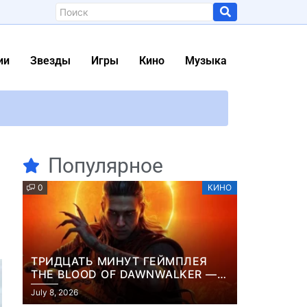
ии
Звезды
Игры
Кино
Музыка
из сжатого воздуха Информация
шую оригинальную песню
Популярное
го действительно нарисовал Акира Торияма
0
КИНО
ении»
сколько продлится ее реабилитация
ния
ТРИДЦАТЬ МИНУТ ГЕЙМПЛЕЯ
THE BLOOD OF DAWNWALKER —
ЖУРНАЛИСТЫ ПОКАЗАЛИ
July 8, 2026
НАЧАЛО НОВОЙ ИГРЫ ОТ