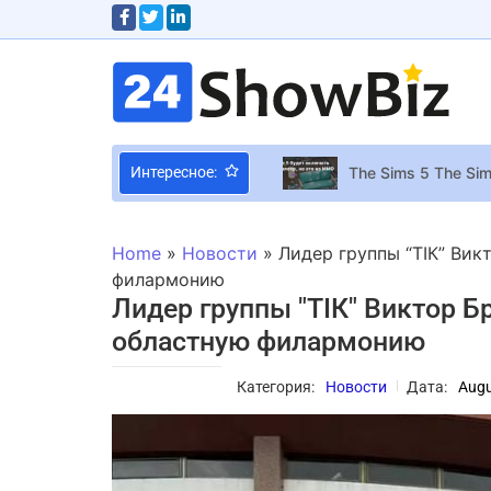
The Sims 5 The Si
Интересное:
Новый прототип с
Песня против кор
Home
»
Новости
»
Лидер группы “ТІК” Ви
Геймеры издеваютс
филармонию
Лидер группы "ТІК" Виктор 
Стратегия Heart o
областную филармонию
Герман Ненов: Ban
В Букингемском дв
Категория:
Новости
Дата:
Augu
Цены на оператив
SEGA отменила ам
Обнаженное тело 