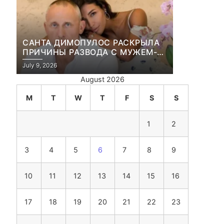
САНТА ДИМОПУЛОС РАСКРЫЛА
ПРИЧИНЫ РАЗВОДА С МУЖЕМ-
БИЗНЕСМЕНОМ
July 9, 2026
August 2026
M
T
W
T
F
S
S
1
2
3
4
5
6
7
8
9
10
11
12
13
14
15
16
17
18
19
20
21
22
23