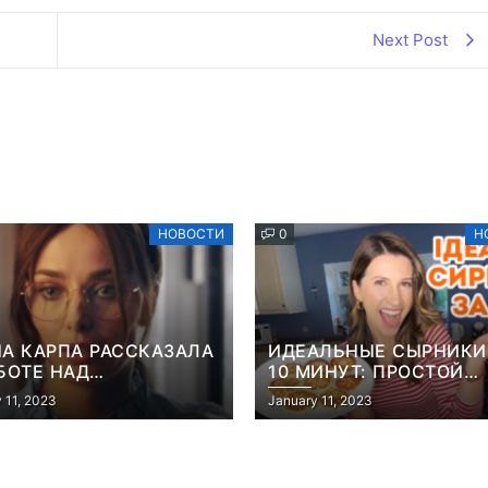
Next Post
НОВОСТИ
0
Н
А КАРПА РАССКАЗАЛА
ИДЕАЛЬНЫЕ СЫРНИКИ
БОТЕ НАД
10 МИНУТ: ПРОСТОЙ
АНТИЧЕСКОЙ
РЕЦЕПТ ОТ ТРЕНЕРА
 11, 2023
January 11, 2023
ДИЕЙ, ГДЕ МИШИНА В
“ЗВАЖЕНИХ І ЩАСЛИВ
И МАТЕРИ-ОДИНОЧКИ
АНИТЫ ЛУЦЕНКО