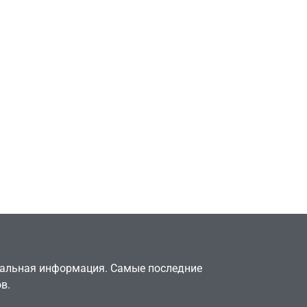
Игры
Милли Бобби Браун
ждёт GTA 6, чтобы
елки
играть как
двумя
законопослушный
горожанин
July 4, 2026
24sbadmin
туальная информация. Самые последние
в.