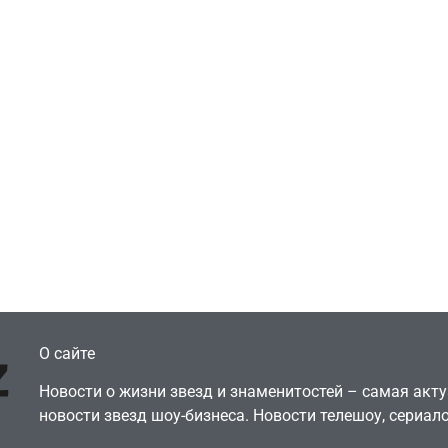
Игры
Голливуд скупает
ичок-геймер
оригинальные
росил помочь найти
сценарии – 44 сд
еокарту в его ПК –
за год против 11 
там просто нет
годами ранее
July 4, 2026
July 4, 2026
dmin
24sbadmin
О сайте
Новости о жизни звезд и знаменитостей – самая ак
новости звезд шоу-бизнеса. Новости телешоу, сериало