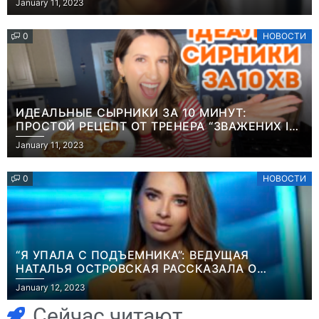
January 11, 2023
0
НОВОСТИ
ИДЕАЛЬНЫЕ СЫРНИКИ ЗА 10 МИНУТ:
ПРОСТОЙ РЕЦЕПТ ОТ ТРЕНЕРА “ЗВАЖЕНИХ І
ЩАСЛИВИХ” АНИТЫ ЛУЦЕНКО
January 11, 2023
0
НОВОСТИ
“Я УПАЛА С ПОДЪЕМНИКА”: ВЕДУЩАЯ
НАТАЛЬЯ ОСТРОВСКАЯ РАССКАЗАЛА О
Игры
НЕПРИЯТНОМ ИНЦИДЕНТЕ В ЗИМНИХ
January 12, 2023
Геймеры
КАРПАТАХ
Игры
отменяют
Новичок-геймер
Сейчас читают