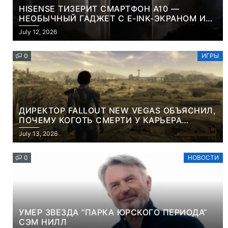
HISENSE ТИЗЕРИТ СМАРТФОН A10 —
НЕОБЫЧНЫЙ ГАДЖЕТ С E-INK-ЭКРАНОМ И
СЪЕМНОЙ LCD-ПАНЕЛЬЮ ДЛЯ ЦВЕТНОГО
July 12, 2026
КОНТЕНТА И СОЦСЕТЕЙ
0
ИГРЫ
ДИРЕКТОР FALLOUT NEW VEGAS ОБЪЯСНИЛ,
ПОЧЕМУ КОГОТЬ СМЕРТИ У КАРЬЕРА
НАМЕРЕННО СНОСИТ ВАМ ГОЛОВУ
July 13, 2026
0
НОВОСТИ
УМЕР ЗВЕЗДА “ПАРКА ЮРСКОГО ПЕРИОДА”
СЭМ НИЛЛ