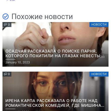
Похожие новости
0
НОВОСТИ
ОСАДЧАЯ РАССКАЗАЛА О ПОИСКЕ ПАРНЯ,
КОТОРОГО ПОХИТИЛИ НА ГЛАЗАХ НЕВЕСТЫ:
“ОН ВЕСЬ УДАР ПРИНЯЛ НА СЕБЯ”
January 10, 2023
0
НОВОСТИ
ИРЕНА КАРПА РАССКАЗАЛА О РАБОТЕ НАД
РОМАНТИЧЕСКОЙ КОМЕДИЕЙ, ГДЕ МИШИНА В
РОЛИ МАТЕРИ-ОДИНОЧКИ