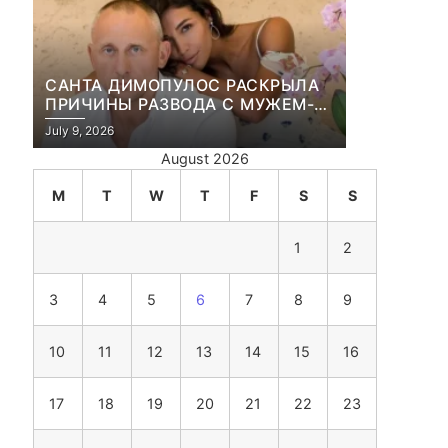
САНТА ДИМОПУЛОС РАСКРЫЛА
ПРИЧИНЫ РАЗВОДА С МУЖЕМ-
БИЗНЕСМЕНОМ
July 9, 2026
August 2026
M
T
W
T
F
S
S
1
2
3
4
5
6
7
8
9
10
11
12
13
14
15
16
17
18
19
20
21
22
23