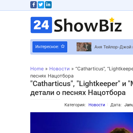
Аня Тейлор-Джой 
Интересное:
Creator Assistant
Стало известно, к
Home
»
Новости
»
“Catharticus”, “Lightke
Звезда “Людей Ик
песнях Нацотбора
"Catharticus", "Lightkeeper" 
Итоги-2019: самы
детали о песнях Нацотбора
В разработке нах
Нику Белоцерковс
Категория:
Новости
Дата:
Janu
NASA будет спаса
Ведущий Александ
Первая нелинейная