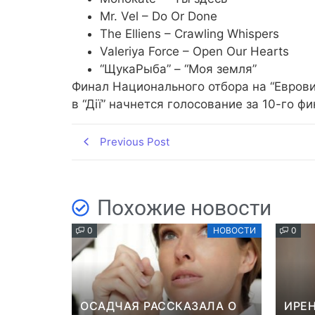
Mr. Vel – Do Or Done
The Elliens – Crawling Whispers
Valeriya Force – Open Our Hearts
“ЩукаРыба” – “Моя земля”
Финал Национального отбора на “Еврови
в “Дії” начнется голосование за 10-го ф
Previous Post
Похожие новости
0
НОВОСТИ
0
ОСАДЧАЯ РАССКАЗАЛА О
ИРЕН