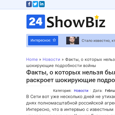
Стало известно, к
Интересное:
Премию Эмми пере
HBO и Warner Bro
Home
»
Новости
»
Факты, о которых нельз
От упаковщика в 
шокирующие подробности войны
Факты, о которых нельзя был
MiHoYo проведёт б
раскроет шокирующие подро
Звезда сериала “П
Nintendo показала
Категория:
Новости
Дата:
Febru
Новый трейлер Wa
В Сети вот уже несколько дней не утиха
Сегодня вечером 
днях полномасштабной российской агре
Интересно, что в интервью с известны
Анонсирован Warha