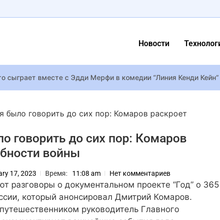
Новости
Технолог
то сыграет вместе с Эдди Мерфи в комедии “Линия Кенди Кейн
несли из-за забастовок в Голливуде
s. планируют перезапустить франшизу “Гарри Поттер” новым с
я было говорить до сих пор: Комаров раскроет
магазине до короля Супербоула: как Bad Bunny расколол Амери
о говорить до сих пор: Комаров
ета-тест космического симулятора жизни Petit Planet с 21 апре
бности войны
оследний кандидат” Адан Канто умер от рака аппендикса
 первый трейлер The Super Mario Galaxy Movie и назвала дату
ary 17, 2023
Время:
11:08 am
Нет комментариев
rhammer 40K возвращает комиссара Яррика на Армагеддон и 
ют разговоры о документальном проекте “Год” о 365
LELÉKA выйдет на сцену «Евровидения» под номером 7
ссии, который анонсировал Дмитрий Комаров.
м путешественником руководитель Главного
mmer Age of Sigmar: Deathmaster – экшен про элитного скавен