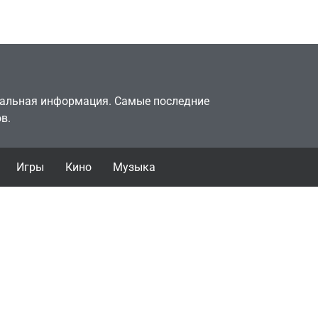
July 4, 2026
24sbadmin
туальная информация. Самые последние
в.
Игры
Кино
Музыка