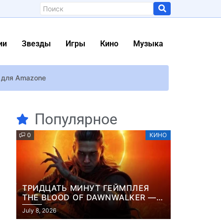
ии
Звезды
Игры
Кино
Музыка
” для Amazone
ериалом
Популярное
ку
0
КИНО
ля
 премьеры мультфильма
демонстрирует его обновленную миниатюру
ТРИДЦАТЬ МИНУТ ГЕЙМПЛЕЯ
THE BLOOD OF DAWNWALKER —
ЖУРНАЛИСТЫ ПОКАЗАЛИ
а-убийцу из клана Эшин
July 8, 2026
НАЧАЛО НОВОЙ ИГРЫ ОТ