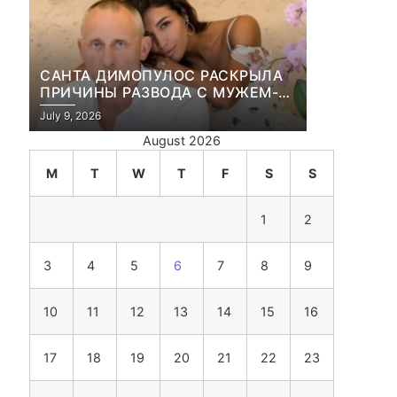
САНТА ДИМОПУЛОС РАСКРЫЛА
ПРИЧИНЫ РАЗВОДА С МУЖЕМ-
БИЗНЕСМЕНОМ
July 9, 2026
August 2026
M
T
W
T
F
S
S
1
2
3
4
5
6
7
8
9
10
11
12
13
14
15
16
17
18
19
20
21
22
23