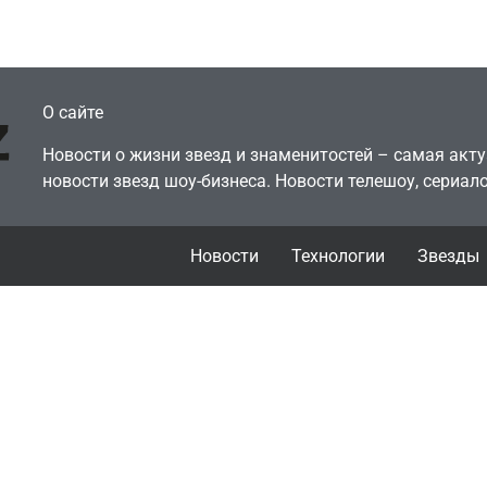
July 4, 2026
July 4, 2026
dmin
24sbadmin
О сайте
Новости о жизни звезд и знаменитостей – самая ак
новости звезд шоу-бизнеса. Новости телешоу, сериало
Новости
Технологии
Звезды