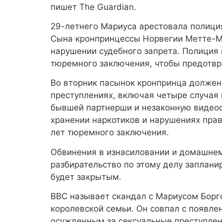
пишет The Guardian.
29-летнего Мариуса арестовала полиция
Сына кронпринцессы Норвегии Метте-Ма
нарушении судебного запрета. Полиция
тюремного заключения, чтобы предотвр
Во вторник пасынок кронпринца должен
преступлениях, включая четыре случая
бывшей партнерши и незаконную видеос
хранении наркотиков и нарушениях прав
лет тюремного заключения.
Обвинения в изнасиловании и домашнем
разбирательство по этому делу заплани
будет закрытым.
ВВС называет скандал с Мариусом Бор
королевской семьи. Он совпал с появл
осужденным за сексуальные преступле