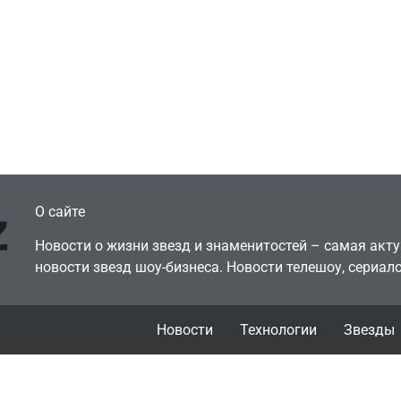
Новости
тает, что мы сами
Победительница
оронили
«Неймовірних дуе
ические копии, а
iSKra: Работаю в 
ерь возмущаемся
а деньги вкладыв
хоронами
творчество
July 4, 2026
July 4, 2026
dmin
24sbadmin
О сайте
Новости о жизни звезд и знаменитостей – самая ак
новости звезд шоу-бизнеса. Новости телешоу, сериало
Новости
Технологии
Звезды