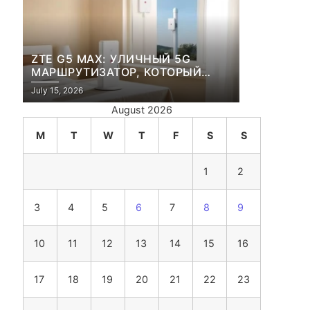
ZTE G5 MAX: УЛИЧНЫЙ 5G
МАРШРУТИЗАТОР, КОТОРЫЙ
ПЕРЕЖИВЕТ И ЛЮТУЮ ЗИМУ, И
July 15, 2026
ЖАРКОЕ ЛЕТО
August 2026
M
T
W
T
F
S
S
1
2
3
4
5
6
7
8
9
10
11
12
13
14
15
16
17
18
19
20
21
22
23