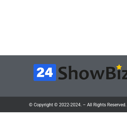
Игры
В Rust теперь можно
счи
снять квартиру и
пох
открыть магазин – но
физ
вас всё равно
теп
обворуют
по
July 4, 2026
24sbadmin
24sba
© Copyright © 2022-2024. – All Rights Reserved.