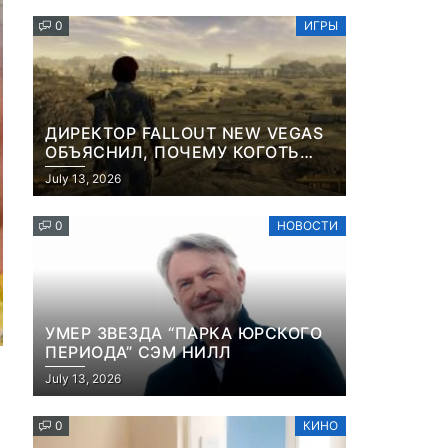
КОНТЕНТА И СОЦСЕТЕЙ
0
ИГРЫ
ДИРЕКТОР FALLOUT NEW VEGAS
ОБЪЯСНИЛ, ПОЧЕМУ КОГОТЬ
СМЕРТИ У КАРЬЕРА НАМЕРЕННО
July 13, 2026
СНОСИТ ВАМ ГОЛОВУ
0
НОВОСТИ
УМЕР ЗВЕЗДА “ПАРКА ЮРСКОГО
ПЕРИОДА” СЭМ НИЛЛ
July 13, 2026
0
КИНО