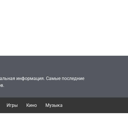
Игры
тів»
Геймеры отменяют
офисе,
подписку PS Plus в знак
аю в
протеста против
цифрового будущего
July 4, 2026
24sbadmin
туальная информация. Самые последние
в.
Игры
Кино
Музыка