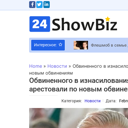
Флешмоб в семье 
Интересное:
Paradox Interacti
В Marvel Rivals д
Home
»
Новости
»
Обвиненного в изнасил
Абсолютный экскл
новым обвинениям
Обвиненного в изнасиловани
Звезда “Школы” И
арестовали по новым обвин
Другу Марички Пад
Тарас Тополя расс
Категория:
Новости
Дата:
Febr
Проблемы с S.T.A.
evoBOT – небольш
Stuntman Hollywoo