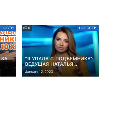
ОВОСТИ
0
НОВОСТИ
 ЗА
“Я УПАЛА С ПОДЪЕМНИКА”:
ВЕДУЩАЯ НАТАЛЬЯ
ОСТРОВСКАЯ РАССКАЗАЛА
January 12, 2023
ИХ”
О НЕПРИЯТНОМ
ИНЦИДЕНТЕ В ЗИМНИХ
КАРПАТАХ