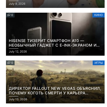
July 9, 2026
0
КИНО
HISENSE ТИЗЕРИТ СМАРТФОН A10 —
НЕОБЫЧНЫЙ ГАДЖЕТ С E-INK-ЭКРАНОМ И
СЪЕМНОЙ LCD-ПАНЕЛЬЮ ДЛЯ ЦВЕТНОГО
July 12, 2026
КОНТЕНТА И СОЦСЕТЕЙ
0
ИГРЫ
ДИРЕКТОР FALLOUT NEW VEGAS ОБЪЯСНИЛ,
ПОЧЕМУ КОГОТЬ СМЕРТИ У КАРЬЕРА
НАМЕРЕННО СНОСИТ ВАМ ГОЛОВУ
July 13, 2026