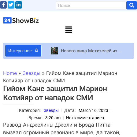
Нового вида Мстителей из Marvel засветили на свежих кадрах
Интересное:
36-летняя украинка из Херсона победила в конкурсе красоты Ms.World International 2023: “Какие же мы красивые и талантливые”
Британский таблоид написал, что Кейт Миддлтон видели на прогулке – но фото никто не сделал
Home
»
Звезды
»
Гийом Кане защитил Марион
Звезда “Великого Гэтсби” Айла Фишер разводится с мужем Сашей Бароном Коэном после 14 лет брака
Котийяр от нападок СМИ
Гийом Кане защитил Марион
Marvel прекращает сотрудничество с Джонатаном Мейджорсом, после вынесенного приговора актеру
Котийяр от нападок СМИ
PS Plus Back 4 Blood, Devil May Cry 5 и Syphon Filter 3 — январская подборка PS Plus Extra и Premium
Из-за кого Шакира и ее муж-футболист разводятся на самом деле?
Категория:
Звезды
Дата:
March 16, 2023
One Piece Odyssey Версия One Piece Odyssey для PS4 займёт 32 ГБ, а для PS5 — 29 ГБ
Время:
3:20 am
Нет комментариев
Начались съемки ромкома “Моя большая греческая свадьба 3”
Развод Анджелины Джоли и Брэда Питта
вызвал огромный резонанс в мире, да такой,
Melovin — Dreamer: что известно об участнике нацотбора на Евровидение 2024 и какие прогнозы букмекеров