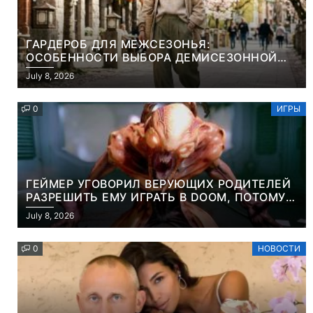
ГАРДЕРОБ ДЛЯ МЕЖСЕЗОНЬЯ:
ОСОБЕННОСТИ ВЫБОРА ДЕМИСЕЗОННОЙ
ПАРКИ И ЭЛЕГАНТНОГО ЖЕНСКОГО ПЛАЩА
July 8, 2026
0
ИГРЫ
ГЕЙМЕР УГОВОРИЛ ВЕРУЮЩИХ РОДИТЕЛЕЙ
РАЗРЕШИТЬ ЕМУ ИГРАТЬ В DOOM, ПОТОМУ
ЧТО ЭТО ХРИСТИАНСКАЯ ИГРА ПРО
July 8, 2026
УБИЙСТВО ДЕМОНОВ
0
НОВОСТИ