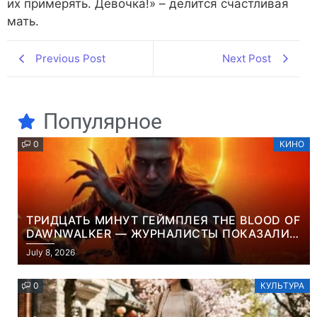
их примерять. Девочка!» – делится счастливая
мать.
Previous Post
Next Post
Популярное
0
КИНО
ТРИДЦАТЬ МИНУТ ГЕЙМПЛЕЯ THE BLOOD OF
DAWNWALKER — ЖУРНАЛИСТЫ ПОКАЗАЛИ
НАЧАЛО НОВОЙ ИГРЫ ОТ ВЕТЕРАНОВ CD
July 8, 2026
PROJEKT RED
0
КУЛЬТУРА