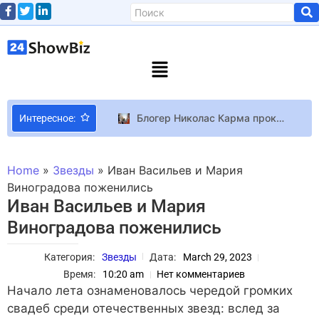
Блогер Николас Карма прокомментировал скандальное видео с чиновницей Львовской таможни
Интересное:
Valve выпустила SteamOS 3.8 с начальной поддержкой Steam Machine
ONUKA назвала дочь в честь Лины Костенко, а Маремуха сына – Лукой, потому что был знак от Бога
Home
»
Звезды
»
Иван Васильев и Мария
Ремонт PSP и Nokia 3310 в Токио нулевых в трейлере симулятора ReStory
Виноградова поженились
Иван Васильев и Мария
Многодетная Тарабарова показала 4-месячную дочь Полину: “Такие красивые”
Виноградова поженились
Выходцы с юга: австралийские актеры и актрисы в Голливуде
Принца Гарри вызвали для дачи показаний раньше, чем ожидалось, после изменения расписания, источник утверждает, что это «игра и грязные трюки»
Категория:
Звезды
Дата:
March 29, 2023
Фанат “Пространства” попробовал бету The Expanse: Osiris Reborn и расхотел играть в полную версию из-за тупых диалогов, объяснений и потери атмосферы
Время:
10:20 am
Нет комментариев
Разработчики Fable были разочарованы переносом игры на 2027 год
Начало лета ознаменовалось чередой громких
свадеб среди отечественных звезд: вслед за
Warlander Более 2400 пользователей Steam получили временный бан за положительную оценку негативного отзыва Warlander