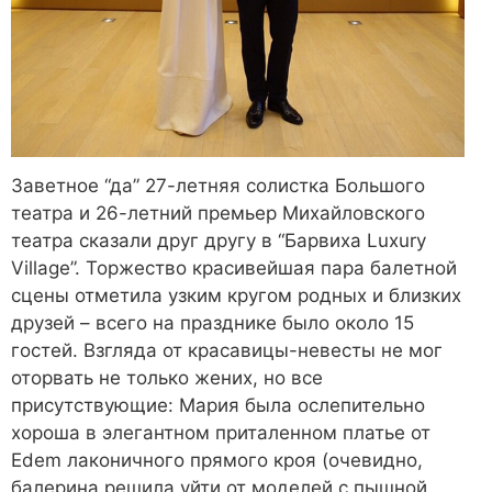
Заветное “да” 27-летняя солистка Большого
театра и 26-летний премьер Михайловского
театра сказали друг другу в “Барвиха Luxury
Village”. Торжество красивейшая пара балетной
сцены отметила узким кругом родных и близких
друзей – всего на празднике было около 15
гостей. Взгляда от красавицы-невесты не мог
оторвать не только жених, но все
присутствующие: Мария была ослепительно
хороша в элегантном приталенном платье от
Edem лаконичного прямого кроя (очевидно,
балерина решила уйти от моделей с пышной