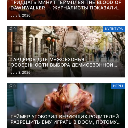
ТРИДЦАТЬ МИНУТ ГЕЙМПЛЕЯ THE BLOOD OF
DAWNWALKER — ЖУРНАЛИСТЫ ПОКАЗАЛИ
НАЧАЛО НОВОЙ ИГРЫ ОТ ВЕТЕРАНОВ CD
July 8, 2026
PROJEKT RED
0
КУЛЬТУРА
ГАРДЕРОБ ДЛЯ МЕЖСЕЗОНЬЯ:
ОСОБЕННОСТИ ВЫБОРА ДЕМИСЕЗОННОЙ
ПАРКИ И ЭЛЕГАНТНОГО ЖЕНСКОГО ПЛАЩА
July 8, 2026
0
ИГРЫ
ГЕЙМЕР УГОВОРИЛ ВЕРУЮЩИХ РОДИТЕЛЕЙ
РАЗРЕШИТЬ ЕМУ ИГРАТЬ В DOOM, ПОТОМУ
ЧТО ЭТО ХРИСТИАНСКАЯ ИГРА ПРО