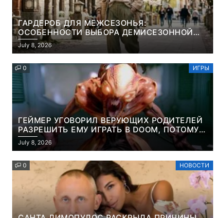
ГАРДЕРОБ ДЛЯ МЕЖСЕЗОНЬЯ:
ОСОБЕННОСТИ ВЫБОРА ДЕМИСЕЗОННОЙ
ПАРКИ И ЭЛЕГАНТНОГО ЖЕНСКОГО ПЛАЩА
July 8, 2026
0
ИГРЫ
ГЕЙМЕР УГОВОРИЛ ВЕРУЮЩИХ РОДИТЕЛЕЙ
РАЗРЕШИТЬ ЕМУ ИГРАТЬ В DOOM, ПОТОМУ
ЧТО ЭТО ХРИСТИАНСКАЯ ИГРА ПРО
July 8, 2026
УБИЙСТВО ДЕМОНОВ
0
НОВОСТИ
САНТА ДИМОПУЛОС РАСКРЫЛА ПРИЧИНЫ