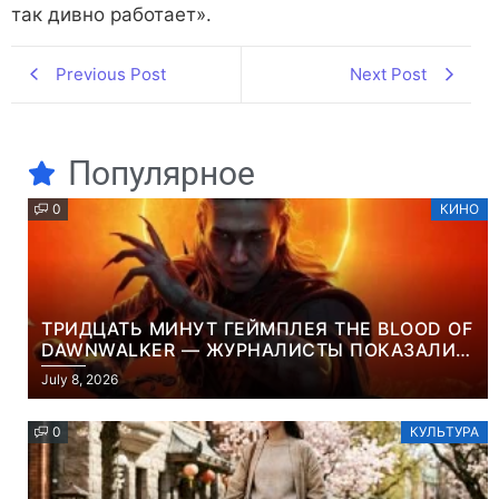
так дивно работает».
Previous Post
Next Post
Популярное
0
КИНО
ТРИДЦАТЬ МИНУТ ГЕЙМПЛЕЯ THE BLOOD OF
DAWNWALKER — ЖУРНАЛИСТЫ ПОКАЗАЛИ
НАЧАЛО НОВОЙ ИГРЫ ОТ ВЕТЕРАНОВ CD
July 8, 2026
PROJEKT RED
0
КУЛЬТУРА